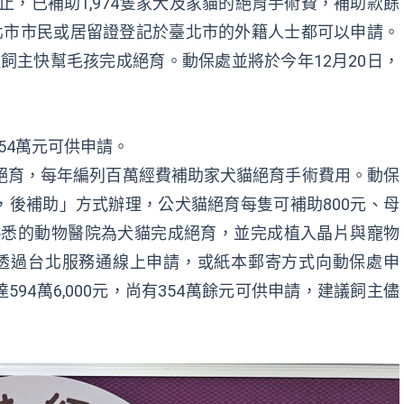
日止，已補助1,974隻家犬及家貓的絕育手術費，補助款餘
北市市民或居留證登記於臺北市的外籍人士都可以申請。
提醒飼主快幫毛孩完成絕育。動保處並將於今年12月20日，
54萬元可供申請。
絕育，每年編列百萬經費補助家犬貓絕育手術費用。動保
後補助」方式辦理，公犬貓絕育每隻可補助800元、母
擇熟悉的動物醫院為犬貓完成絕育，並完成植入晶片與寵物
透過台北服務通線上申請，或紙本郵寄方式向動保處申
94萬6,000元，尚有354萬餘元可供申請，建議飼主儘