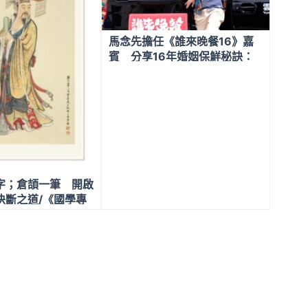
馬念先擔任《誰來晚餐16》嘉
賓 分享16年婚姻保鮮秘訣：
保有自己的空間
字；倉頡一筆 開啟
決斷之道/《國學專
說文字（四）