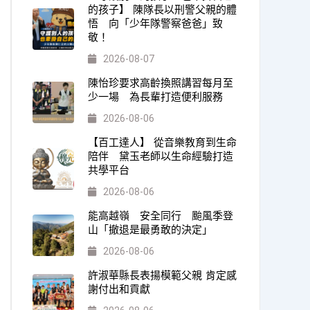
的孩子】 陳隊長以刑警父親的體
悟 向「少年隊警察爸爸」致
敬！
2026-08-07
陳怡珍要求高齡換照講習每月至
少一場 為長輩打造便利服務
2026-08-06
【百工達人】 從音樂教育到生命
陪伴 黛玉老師以生命經驗打造
共學平台
2026-08-06
能高越嶺 安全同行 颱風季登
山「撤退是最勇敢的決定」
2026-08-06
許淑華縣長表揚模範父親 肯定感
謝付出和貢獻