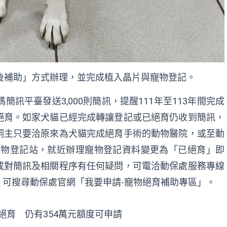
後補助」方式辦理，並完成植入晶片與寵物登記。
訊平臺發送3,000則簡訊，提醒111年至113年間完成
絕育。如家犬貓已經完成轉讓登記或已絕育仍收到簡訊，
飼主只要洽原來為犬貓完成絕育手術的動物醫院，或至動
寵物登記站，就近辦理寵物登記資料變更為「已絕育」即
或對簡訊及相關程序有任何疑問，可電洽動保處服務專線
多訊息，可搜尋動保處官網「我要申請-寵物絕育補助專區」。
絕育 仍有354萬元額度可申請