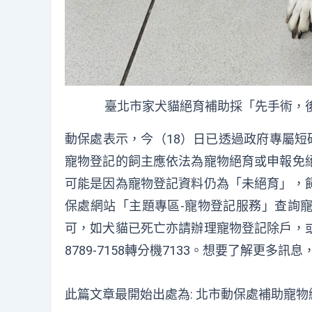
臺北市家犬貓絕育補助採「先手術，
動保處表示，今（18）日已透過政府專屬短碼簡
寵物登記的飼主應依法為寵物絕育或申報免
可能是因為寵物登記資料仍為「未絕育」，
保處網站「主題專區-寵物登記服務」查詢
可，如犬貓已死亡亦請辦理寵物登記除戶，
8789-7158轉分機7133。想要了解更
此篇文章最開始出處為:
北市動保處補助寵物