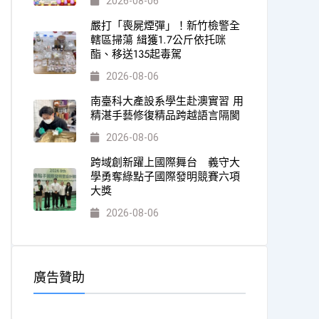
2026-08-06
嚴打「喪屍煙彈」！新竹檢警全
轄區掃蕩 緝獲1.7公斤依托咪
酯、移送135起毒駕
2026-08-06
南臺科大產設系學生赴澳實習 用
精湛手藝修復精品跨越語言隔閡
2026-08-06
跨域創新躍上國際舞台 義守大
學勇奪綠點子國際發明競賽六項
大獎
2026-08-06
廣告贊助