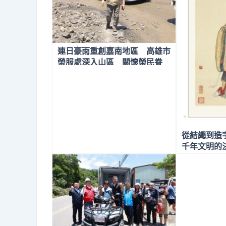
連日豪雨重創嘉南地區 高雄市
榮服處深入山區 關懷榮民眷
從結繩到造
千年文明的
欄》岸先生