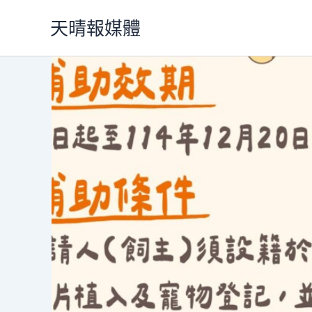
跳
天晴報媒體
至
主
要
內
容