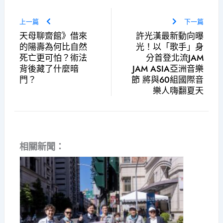
上一篇
下一篇
天母聊齋館》借來
許光漢最新動向曝
的陽壽為何比自然
光！以「歌手」身
死亡更可怕？術法
分首登北流JAM
背後藏了什麼暗
JAM ASIA亞洲音樂
門？
節 將與60組國際音
樂人嗨翻夏天
相關新聞：