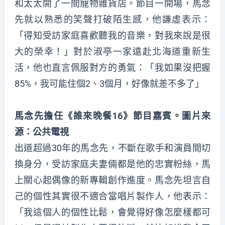
和太太開了一間寵物雜貨店。節目一開場，馬念
先就以熟悉的笑聲打破陌生感，他謙虛表示：
「得知受訪家庭喜歡聽我的音樂，對我來說是很
大的榮幸！」對於淑亭一家遠赴北海道重新生
活，他也直言佩服對方的勇氣：「我如果沒把握
85%，我可能住個2、3個月，好像就差不多了」
馬念先擔任《誰來晚餐16》節目嘉賓。圖片來
源：公共電視
出道超過30年的馬念先，不斷在歌手和演員間切
換身分，受訪家庭夫妻倆都是他的忠實粉絲，馬
上關心起偶像的新專輯創作進度。馬念先坦言自
己的個性其實很不適合當唱片製作人，他表示：
「我這個人的個性比鬆，會覺得好像怎麼樣都可