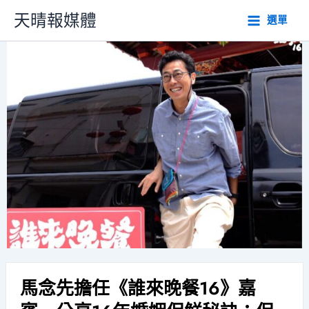
跳
天晴報媒體
選單
至
主
要
內
容
馬念先擔任《誰來晚餐16》嘉