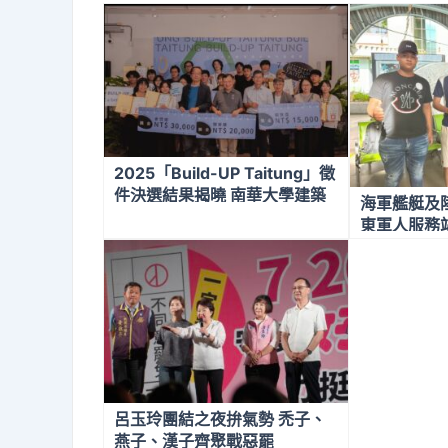
2025「Build-UP Taitung」徵
件決選結果揭曉 南華大學建築
海軍艦艇及
學系周承雋奪金質獎
東軍人服務
呂玉玲團結之夜拚氣勢 禿子、
燕子、漢子齊聚戰惡罷