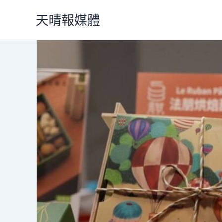
跳
天晴報媒體
至
主
要
內
容