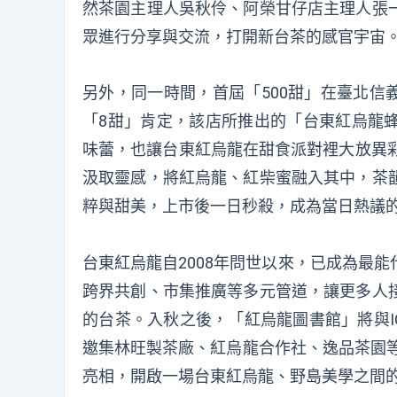
然茶園主理人吳秋伶、阿榮甘仔店主理人張
眾進行分享與交流，打開新台茶的感官宇宙
另外，同一時間，首屆「500甜」在臺北信義
「8甜」肯定，該店所推出的「台東紅烏龍
味蕾，也讓台東紅烏龍在甜食派對裡大放異彩
汲取靈感，將紅烏龍、紅柴蜜融入其中，茶
粹與甜美，上市後一日秒殺，成為當日熱議
台東紅烏龍自2008年問世以來，已成為最
跨界共創、市集推廣等多元管道，讓更多人
的台茶。入秋之後，「紅烏龍圖書館」將與I
邀集林旺製茶廠、紅烏龍合作社、逸品茶園等三家品牌
亮相，開啟一場台東紅烏龍、野島美學之間