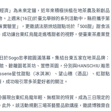
經濟」為未來定錨，近年來積極扶植在地茶農及新創品
。上週末(16日)於臺北舉辦的系列活動中，縣府攜手第
實驗室」，更邀請法朋烘焙甜點坊於「500甜」甜食派
，成功讓台東紅烏龍走進嗜甜者的視野，使臺東茶產業登
日於Sogo忠孝館圓滿落幕，集結台東五家在地茶品牌：
、碧蘿園茗茶坊、萱懋茶園，分別與HANSCHIU 瀚思
 Pâtisserie星忱甜點（冰淇淋）、望山穗（酒品）、虹甜點
項，成功吸引眾多茶愛好者的關注。
分展現台東紅烏龍年輕、無框架的特質，成為三日限定的
。此外，該活動規劃三場茶藝暨品飲講座，邀請博雅齋自