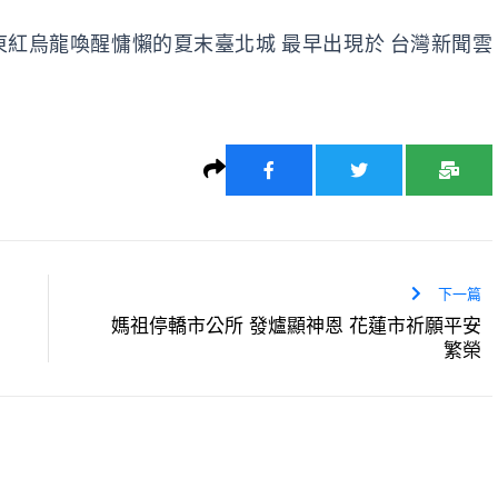
東紅烏龍喚醒慵懶的夏末臺北城
最早出現於
台灣新聞雲
下一篇
媽祖停轎市公所 發爐顯神恩 花蓮市祈願平安
繁榮