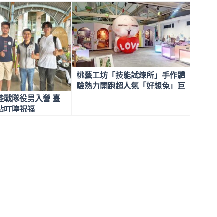
桃藝工坊「技能試煉所」手作體
驗熱力開跑超人氣「好想兔」巨
型大偶驚喜快閃 陪你萌玩夏
陸戰隊役男入營 臺
天！
站叮嚀祝福