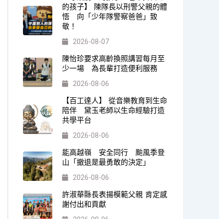
的孩子】 陳隊長以刑警父親的體
悟 向「少年隊警察爸爸」致
敬！
2026-08-07
陳怡珍要求高齡換照講習每月至
少一場 為長輩打造便利服務
2026-08-06
【百工達人】 從音樂教育到生命
陪伴 黛玉老師以生命經驗打造
共學平台
2026-08-06
能高越嶺 安全同行 颱風季登
山「撤退是最勇敢的決定」
2026-08-06
許淑華縣長表揚模範父親 肯定感
謝付出和貢獻