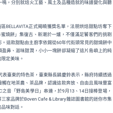
一鳴，分別就焙火工藝、風土及品種造就的味譜變化與聽
。
區BELLAVITA正式揭曉獲獎名單，法朋烘焙甜點坊奪下
蜂蜜燒餅」集復古、新潮於一爐，不僅滿足饕客們的挑剔
。這款甜點由主廚李依錫從60年代街頭常見的甜燒餅中
韻盈鼻、滋味甜潤，小小一塊餅卻凝縮了這片島嶼上的純
的限定美味。
能代表臺東的特色茶，臺東縣長饒慶鈴表示，縣府持續透過
接觸在地茶農、茶品牌，認識這款奔放、自由且風味豐富
C之音「野島美學日」串連，於9月13、14日接棒登場，
於Boven Cafe & Library雜誌圖書館的迷你市集
的品味對話。