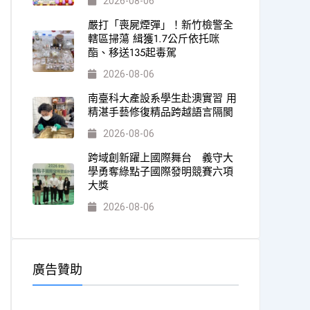
2026-08-06
嚴打「喪屍煙彈」！新竹檢警全
轄區掃蕩 緝獲1.7公斤依托咪
酯、移送135起毒駕
2026-08-06
南臺科大產設系學生赴澳實習 用
精湛手藝修復精品跨越語言隔閡
2026-08-06
跨域創新躍上國際舞台 義守大
學勇奪綠點子國際發明競賽六項
大獎
2026-08-06
廣告贊助