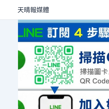
跳
天晴報媒體
至
主
要
內
容