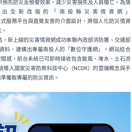
供預先防災及預警效果，減少災害損失及人員傷亡。為落
推出全新改版的「南投縣災害情資網」
.tw），透過一站式服務平台與直覺友善的介面設計，將個人化防災情資
能。
站，新上線的災害情資網成功串聯內政部消防署、交通部
資料，建構出專屬南投人的「數位守護網」。網站結合
空間感，前台系統已可即時接收包含颱風、淹水、土石流
統導入國家災害防救科技中心（NCDR）的雲端概念與手
精準獲取專屬的防災資訊。