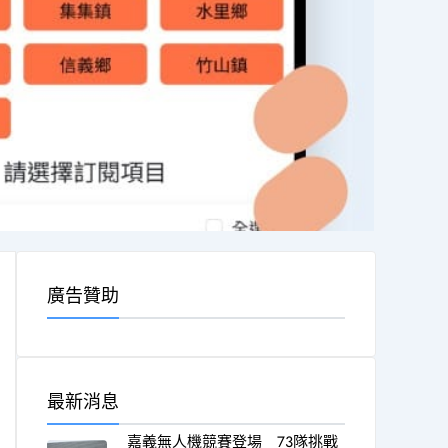
廣告贊助
最新消息
嘉義無人機競賽登場 73隊挑戰