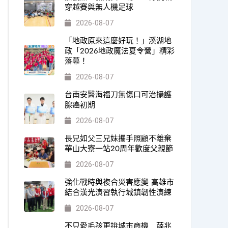
穿越賽與無人機足球
2026-08-07
「地政原來這麼好玩！」溪湖地
政「2026地政魔法夏令營」精彩
落幕！
2026-08-07
台南安醫海福刀無傷口可治攝護
腺癌初期
2026-08-07
長兄如父三兄妹攜手照顧不離棄
華山大寮一站20周年歡度父親節
2026-08-07
強化戰時與複合災害應變 高雄市
結合漢光演習執行城鎮韌性演練
2026-08-07
不只愛毛孩更拚城市商機 薛兆