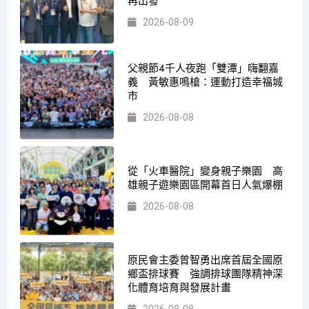
再出發
2026-08-09
父親節4千人夜跑「雙潭」嗨翻嘉
義 黃敏惠鳴槍：運動打造幸福城
市
2026-08-08
從「火車醫院」變身親子樂園 高
雄親子遊樂園區開幕首日人氣爆棚
2026-08-08
原民會主委曾智勇出席首屆全國原
鄉盃排球賽 強調排球團隊精神深
化體育培育與發展計畫
2026-08-08