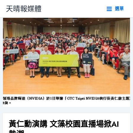
跳
天晴報媒體
選單
至
主
要
內
容
黃仁勳演講 文藻校園直播場掀AI