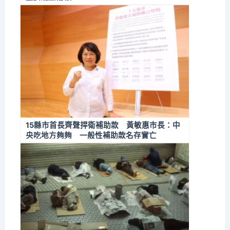
15縣市首長齊聲捍衛補助款 黃敏惠市長：中
央吃地方夠夠 一般性補助款名存實亡