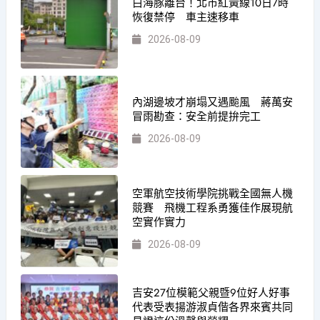
白海豚離台！北市紅黃線10日7時
恢復禁停 車主速移車
2026-08-09
內湖邊坡才崩塌又遇颱風 蔣萬安
冒雨勘查：安全前提拚完工
2026-08-09
空軍航空技術學院挑戰全國無人機
競賽 飛機工程系勇獲佳作展現航
空實作實力
2026-08-09
吉安27位模範父親暨9位好人好事
代表受表揚游淑貞偕各界來賓共同