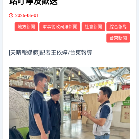
站叮嚀及歡送
2026-06-01
地方新聞
軍事警政司法新聞
社會新聞
綜合報導
台東新聞
[天晴報媒體]記者王依婷/台東報導