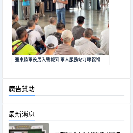
臺東陸軍役男入營報到 軍人服務站叮嚀祝福
廣告贊助
最新消息