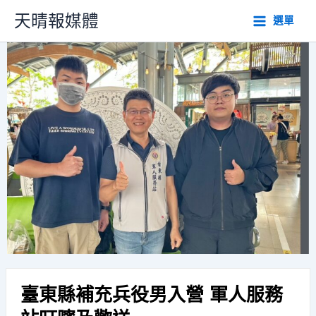
跳
天晴報媒體
選單
至
主
要
內
容
臺東縣補充兵役男入營 軍人服務