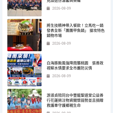
見證這份溫馨與榮耀
2026-08-09
將生技精神帶入餐飲！立馬吃一鍋
發表全新「團團甲魚鍋」 搶攻特色
鍋物市場
2026-08-09
白海豚颱風強降雨襲桃園 張善政
視察水情要求全市嚴防災情
2026-08-09
游淑貞陪同台中豐龍聖道堂公益善
行花蓮挹注物資關懷弱勢並且捐贈
救護車守護鄉親生命