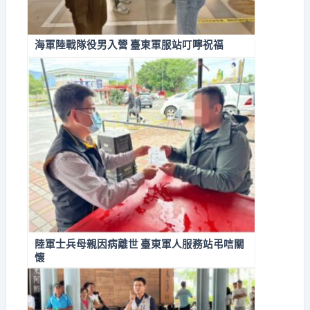
海軍陸戰隊役男入營 臺東軍服站叮嚀祝福
陸軍士兵母親因病離世 臺東軍人服務站弔唁關
懷