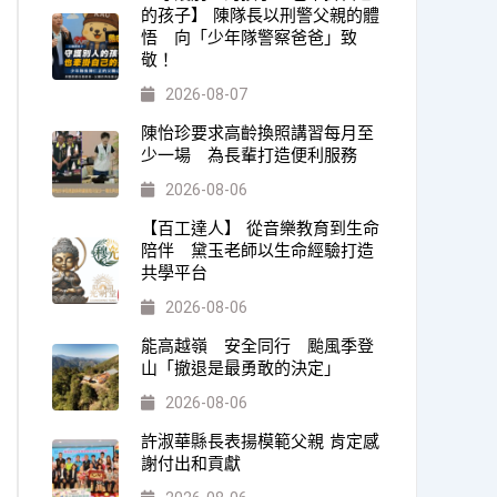
的孩子】 陳隊長以刑警父親的體
悟 向「少年隊警察爸爸」致
敬！
2026-08-07
陳怡珍要求高齡換照講習每月至
少一場 為長輩打造便利服務
2026-08-06
【百工達人】 從音樂教育到生命
陪伴 黛玉老師以生命經驗打造
共學平台
2026-08-06
能高越嶺 安全同行 颱風季登
山「撤退是最勇敢的決定」
2026-08-06
許淑華縣長表揚模範父親 肯定感
謝付出和貢獻