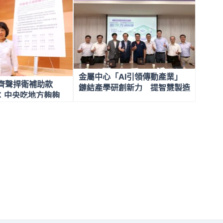
金屬中心「AI引領傳動產業」
長齊聲捍衛補助款
鏈結產學研創新力 提智慧製造
：中央吃地方夠夠
再升級解方
款名存實亡