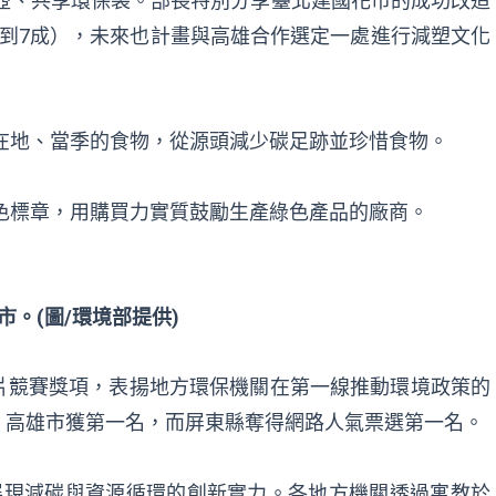
水壺、共享環保袋。部長特別分享臺北建國花市的成功改造
到7成），未來也計畫與高雄合作選定一處進行減塑文化
、在地、當季的食物，從源頭減少碳足跡並珍惜食物。
綠色標章，用購買力實質鼓勵生產綠色產品的廠商。
。(圖/環境部提供)
片競賽獎項，表揚地方環保機關在第一線推動環境政策的
，高雄市獲第一名，而屏東縣奪得網路人氣票選第一名。
分展現減碳與資源循環的創新實力。各地方機關透過寓教於