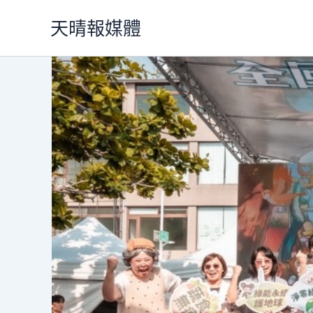
跳
天晴報媒體
至
主
要
內
容