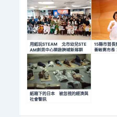
用紙玩STEAM 北市幼兒STE
15縣市首
AM創思中心開啟跨域新展期
黃敏惠市長
一般性補助
紙箱下的日本 被忽視的經濟與
社會警訊