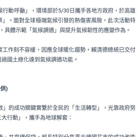
候行動呼籲」，環境部於5/30日攜手各地方政府，於高雄
華」。面對全球極端氣候引發的熱傷害風險，此次活動特
則，具體示範「氣候調適」與提升氣候韌性的應變作為。
碳工作刻不容緩，因應全球暖化趨勢，賴清德總統已交付
透過國土綠化達到氣候調適功能。
供)
排放」的成功關鍵實繫於全民的「生活轉型」，光靠政府努
三大行動」，攜手為地球解套：