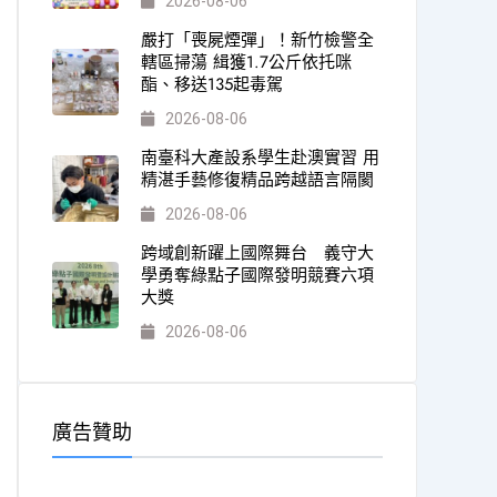
2026-08-06
嚴打「喪屍煙彈」！新竹檢警全
轄區掃蕩 緝獲1.7公斤依托咪
酯、移送135起毒駕
2026-08-06
南臺科大產設系學生赴澳實習 用
精湛手藝修復精品跨越語言隔閡
2026-08-06
跨域創新躍上國際舞台 義守大
學勇奪綠點子國際發明競賽六項
大獎
2026-08-06
廣告贊助