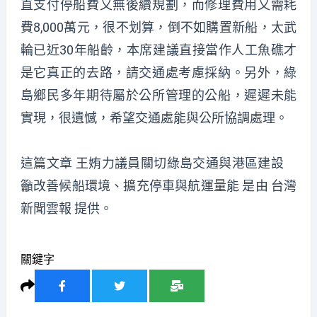
直支付停船費又無後續規劃，而修理費用又需耗
費8,000萬元，很不划算，倒不如購置新船，太武
輪已近30年船齡，本席建議直接當作人工魚礁才
是它真正的去路，請交通處考慮採納。另外，綠
島鄉民多年期待屬於公所管理的公船，遲遲未能
實現，很遺憾，希望交通處能與公所協調處理。
這篇文章
王姷力議員關切綠島交通與港區建設
籲改善候船環境、擴充停車與航運量能
是由
台灣
新聞雲報
提供。
關鍵字