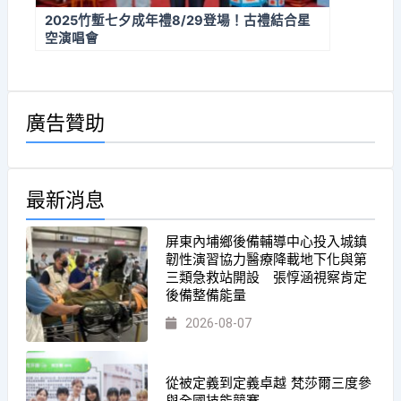
2025竹塹七夕成年禮8/29登場！古禮結合星
空演唱會
廣告贊助
最新消息
屏東內埔鄉後備輔導中心投入城鎮
韌性演習協力醫療降載地下化與第
三類急救站開設 張惇涵視察肯定
後備整備能量
2026-08-07
從被定義到定義卓越 梵莎爾三度參