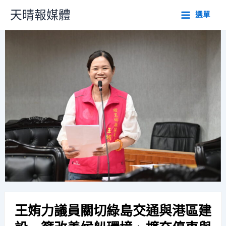
跳
天晴報媒體
選單
至
主
要
內
容
王姷力議員關切綠島交通與港區建