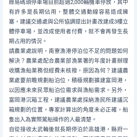
綠島碼頭停車場目前超過2,000輛機車停放，其中
有許多是長期佔用，整體交通動線容易造成擁
塞，建議交通處與公所協調提出計畫改建成3樓立
體停車場，並改成使用者付費，就不會再發生長
期占用的情況。
請農業處說明，南寮漁港停泊位不足的問題如何
解決？農業處配合農業部漁業署的年度計畫辦理
收購漁船業務但經費未核撥，原因為何？建議農
業處要前瞻規劃船泊位，積極規劃擴建富岡港，
以因應未來民眾船泊位需求與漁船需求。另外，
富岡港沉箱工程，建議農業處採納漁民所建議沉
箱規劃的位置，專家計算出的角度未必正確，船
隻出入為實際駕船操作的人最清楚。
自從接收太武輪後就長期停泊於高雄港，縣府一