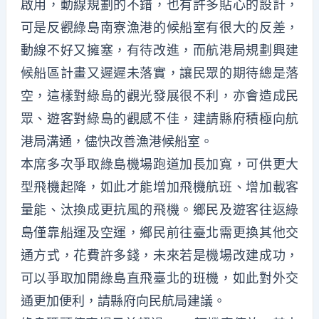
啟用，動線規劃的不錯，也有許多貼心的設計，
可是反觀綠島南寮漁港的候船室有很大的反差，
動線不好又擁塞，有待改進，而航港局規劃興建
候船區計畫又遲遲未落實，讓民眾的期待總是落
空，這樣對綠島的觀光發展很不利，亦會造成民
眾、遊客對綠島的觀感不佳，建請縣府積極向航
港局溝通，儘快改善漁港候船室。
本席多次爭取綠島機場跑道加長加寬，可供更大
型飛機起降，如此才能增加飛機航班、增加載客
量能、汰換成更抗風的飛機。鄉民及遊客往返綠
島僅靠船運及空運，鄉民前往臺北需更換其他交
通方式，花費許多錢，未來若是機場改建成功，
可以爭取加開綠島直飛臺北的班機，如此對外交
通更加便利，請縣府向民航局建議。