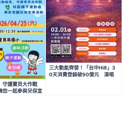
三大動能齊發！「台中Hi8」3
0天消費登錄破90億元 演唱
會、人潮、消費金流全面啟動
 守護寶貝大作戰
全台買氣湧向台中
請您一起參與兒保宣
動會活動