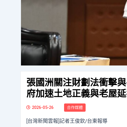
張國洲關注財劃法衝擊與
府加速土地正義與老屋延
2026-05-26
合作媒體
[台灣新聞雲報]記者王俊欽/台東報導