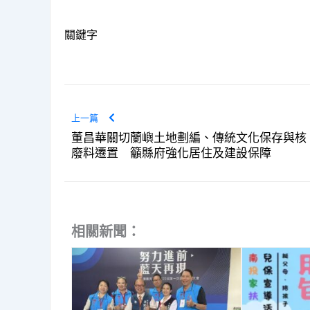
關鍵字
上一篇
董昌華關切蘭嶼土地劃編、傳統文化保存與核
廢料遷置 籲縣府強化居住及建設保障
相關新聞：