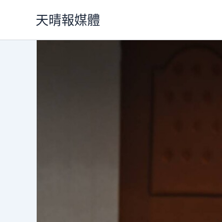
跳
天晴報媒體
至
主
要
內
容