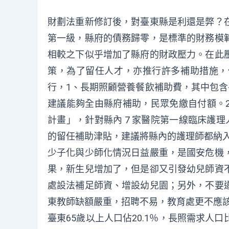
財劃法重新修訂後，對臺東縣是利還是弊？
第一級，縣府的債務歸零，是標準的財務模
相較之下似乎增加了縣府的財政壓力。在此
策，為了留任人才，亦推行許多補助措施，
行，1、長期照顧營養餐飲補助費，其中包含
建議能夠全由縣府補助，民眾免繳自付額。
計畫」，針對縣內 7 家醫院第一線臨床護理
的留任補助津貼，建議將縣內的護理師都納
少子化與少師化情況日益嚴重，是國安危機
果，新生兒增加了，但是卻又引發幼兒師資
處設法補足師資、增設幼兒園；另外，不要
東教師缺額嚴重，招聘不易，教育處更不應
臺東65歲以上人口佔20.1％，長照需求