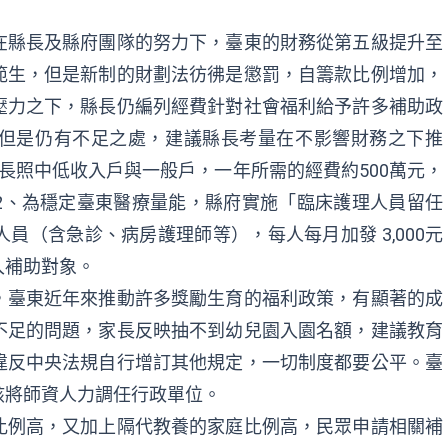
在縣長及縣府團隊的努力下，臺東的財務從第五級提升至
範生，但是新制的財劃法彷彿是懲罰，自籌款比例增加，
壓力之下，縣長仍編列經費針對社會福利給予許多補助政
但是仍有不足之處，建議縣長考量在不影響財務之下推
長照中低收入戶與一般戶，一年所需的經費約500萬元，
2、為穩定臺東醫療量能，縣府實施「臨床護理人員留任
人員（含急診、病房護理師等），每人每月加發 3,000元
入補助對象。
，臺東近年來推動許多獎勵生育的福利政策，有顯著的成
不足的問題，家長反映抽不到幼兒園入園名額，建議教育
違反中央法規自行增訂其他規定，一切制度都要公平。臺
該將師資人力調任行政單位。
人口比例高，又加上隔代教養的家庭比例高，民眾申請相關補