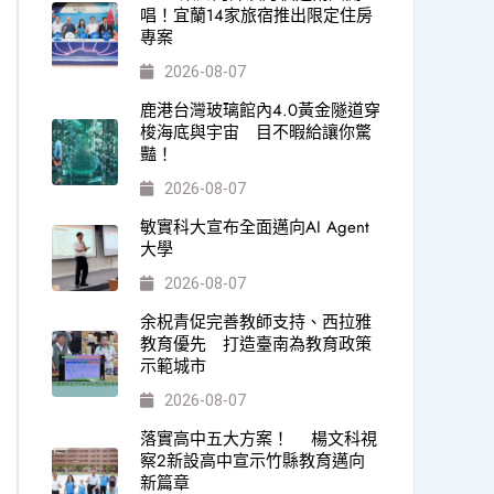
唱！宜蘭14家旅宿推出限定住房
專案
2026-08-07
鹿港台灣玻璃館內4.0黃金隧道穿
梭海底與宇宙 目不暇給讓你驚
豔！
2026-08-07
敏實科大宣布全面邁向AI Agent
大學
2026-08-07
余柷青促完善教師支持、西拉雅
教育優先 打造臺南為教育政策
示範城市
2026-08-07
落實高中五大方案！ 楊文科視
察2新設高中宣示竹縣教育邁向
新篇章