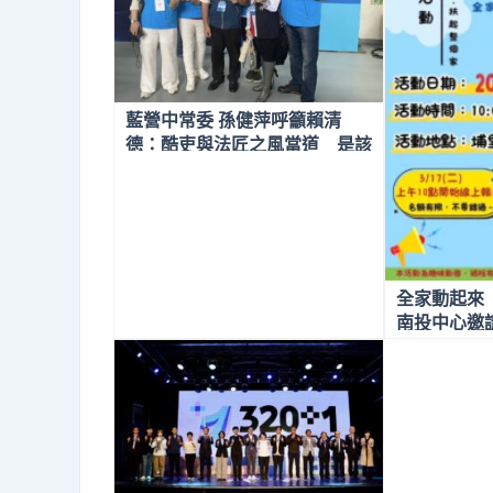
藍營中常委 孫健萍呼籲賴清
德：酷吏與法匠之風當道 是該
徹底進行司法改革的時候
全家動起來
南投中心邀
導暨親子運