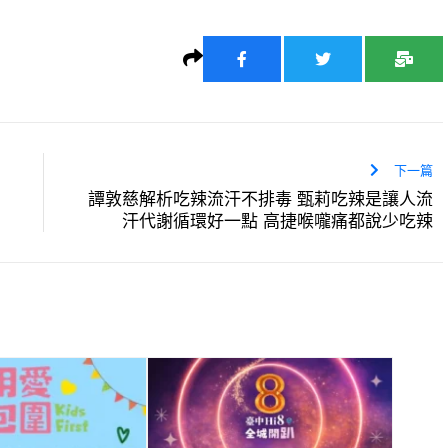
下一篇
譚敦慈解析吃辣流汗不排毒 甄莉吃辣是讓人流
汗代謝循環好一點 高捷喉嚨痛都說少吃辣