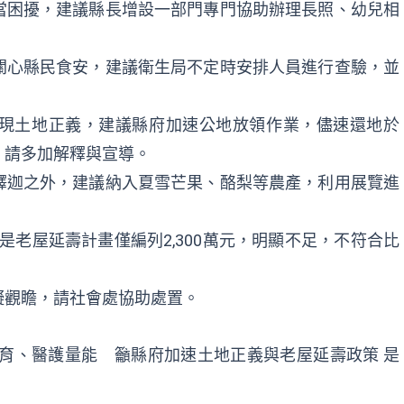
當困擾，建議縣長增設一部門專門協助辦理長照、幼兒相
關心縣民食安，建議衛生局不定時安排人員進行查驗，並
現土地正義，建議縣府加速公地放領作業，儘速還地於
，請多加解釋與宣導。
釋迦之外，建議納入夏雪芒果、酪梨等農產，利用展覽進
但是老屋延壽計畫僅編列2,300萬元，明顯不足，不符合比
礙觀瞻，請社會處協助處置。
育、醫護量能 籲縣府加速土地正義與老屋延壽政策
是