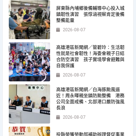
屏東縣內埔鄉後備輔導中心投入城
鎮韌性演習 張惇涵視察肯定後備
整備能量
2026-08-07
高雄港區新聞網／管碧玲：生活韌
性就是社會韌性！海委會親子日結
合防空演習 孩子實境學會避難與
自我保護
2026-08-07
高雄港區新聞網／白海豚颱風逼
近！周永暉親坐鎮防颱整備 港務
公司全面戒備、北部港口嚴防強風
長浪
2026-08-07
投縣榮獲勞動部補助辦理督促事業