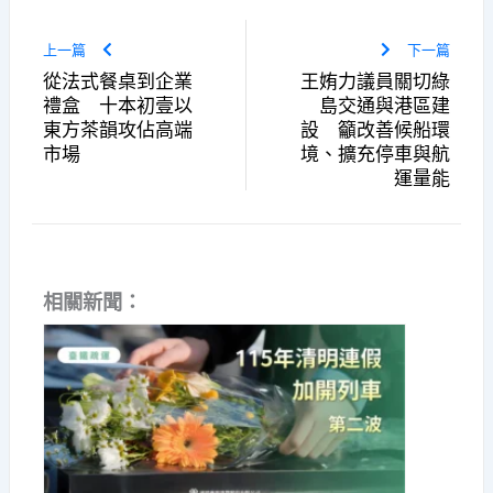
上一篇
下一篇
從法式餐桌到企業
王姷力議員關切綠
禮盒 十本初壹以
島交通與港區建
東方茶韻攻佔高端
設 籲改善候船環
市場
境、擴充停車與航
運量能
相關新聞：