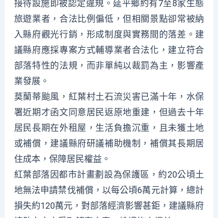
接待設施即被認定違規。延平鄉約有7至8家生態
旅遊業者，合法比例偏低，但相關景點卻常被納
入縣府觀光行銷，形成制度與實務間的落差。建
議縣府應採專案方式輔導業者合法化，建立符合
部落特性的法規，而非單純以裁罰為主，影響產
業發展。
莫蘭蒂颱風，紅葉村土石流災害已滿十年，水保
署近期才函文同意居民返原地重建，但過去十年
居民長期在外租屋，生活負擔沉重，且未獲土地
或補償，建議縣府研議補助機制，補償其長期居
住成本，保障居民權益。
紅葉部落因都市計畫劃設為保護區，約20公頃土
地無法申請禁伐補償，以每公頃6萬元計算，總計
損失約120萬元，對部落經濟影響甚鉅，建議縣府