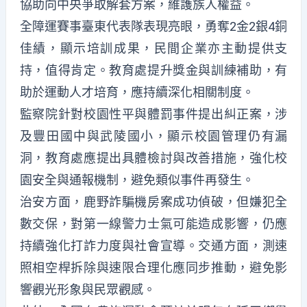
協助向中央爭取解套方案，維護族人權益。
全障運賽事臺東代表隊表現亮眼，勇奪2金2銀4銅
佳績，顯示培訓成果，民間企業亦主動提供支
持，值得肯定。教育處提升獎金與訓練補助，有
助於運動人才培育，應持續深化相關制度。
監察院針對校園性平與體罰事件提出糾正案，涉
及豐田國中與武陵國小，顯示校園管理仍有漏
洞，教育處應提出具體檢討與改善措施，強化校
園安全與通報機制，避免類似事件再發生。
治安方面，鹿野詐騙機房案成功偵破，但嫌犯全
數交保，對第一線警力士氣可能造成影響，仍應
持續強化打詐力度與社會宣導。交通方面，測速
照相空桿拆除與速限合理化應同步推動，避免影
響觀光形象與民眾觀感。