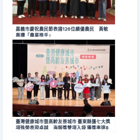
嘉義市慶祝農民節表揚126位績優農民 黃敏
惠讚「農業推手」
臺灣健康城市暨高齡友善城市 臺東縣獲七大獎
項殊榮表現卓越 海報獎雙項入袋 獲獎率達8
7.5%