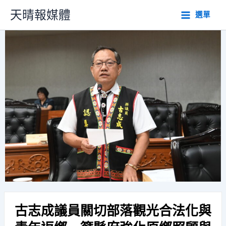
跳
天晴報媒體
選單
至
主
要
內
容
古志成議員關切部落觀光合法化與