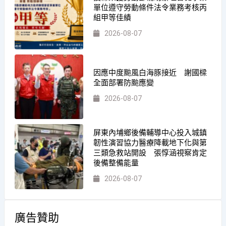
單位遵守勞動條件法令業務考核丙
組甲等佳績
2026-08-07
因應中度颱風白海豚接近 謝國樑
全面部署防颱應變
2026-08-07
屏東內埔鄉後備輔導中心投入城鎮
韌性演習協力醫療降載地下化與第
三類急救站開設 張惇涵視察肯定
後備整備能量
2026-08-07
廣告贊助