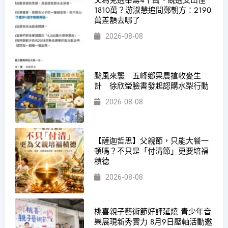
1810萬？游淑慧追問鄭朝方：2190
萬差額去哪了
2026-08-08
颱風來襲 五峰鄉果農搶收憂生
計 徐欣瑩臉書發起認購水梨行動
2026-08-08
【薩迦哲思】父親節，只能大餐一
頓嗎？不只是「付清節」更要培福
積德
2026-08-08
桃喜親子藝術節好評延燒 青少年音
樂展現新秀實力 8月9日壓軸活動邀