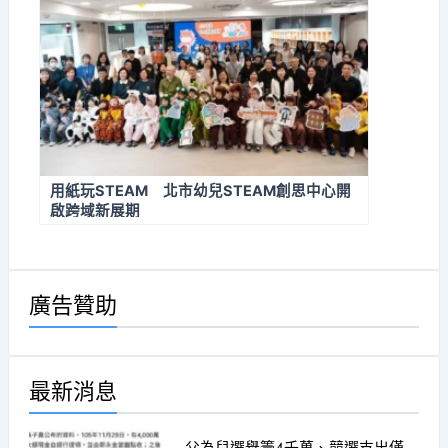
用紙玩STEAM 北市幼兒STEAM創思中心開
啟跨域新展期
廣告贊助
最新消息
父為兒選舉籌4千萬、競選支出僅