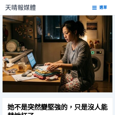
跳
天晴報媒體
選單
至
主
要
內
容
她不是突然變堅強的，只是沒人能