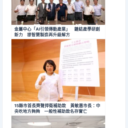
金屬中心「AI引領傳動產業」 鏈結產學研創
新力 提智慧製造再升級解方
15縣市首長齊聲捍衛補助款 黃敏惠市長：中
央吃地方夠夠 一般性補助款名存實亡