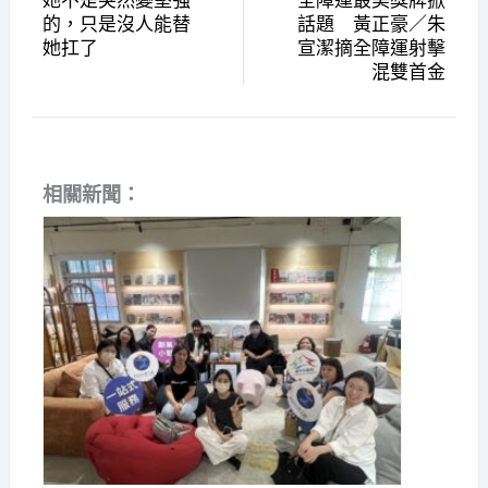
她不是突然變堅強
全障運最美獎牌掀
的，只是沒人能替
話題 黃正豪／朱
她扛了
宣潔摘全障運射擊
混雙首金
相關新聞：