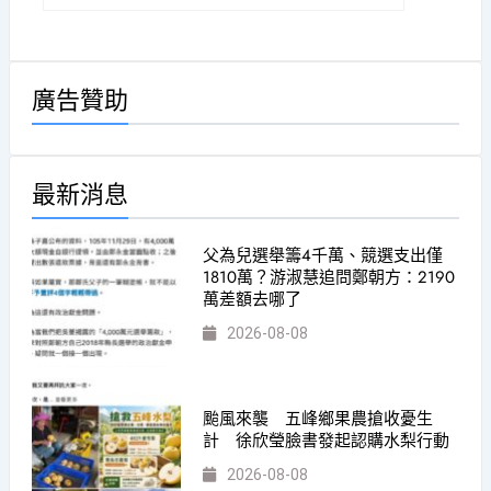
廣告贊助
最新消息
父為兒選舉籌4千萬、競選支出僅
1810萬？游淑慧追問鄭朝方：2190
萬差額去哪了
2026-08-08
颱風來襲 五峰鄉果農搶收憂生
計 徐欣瑩臉書發起認購水梨行動
2026-08-08