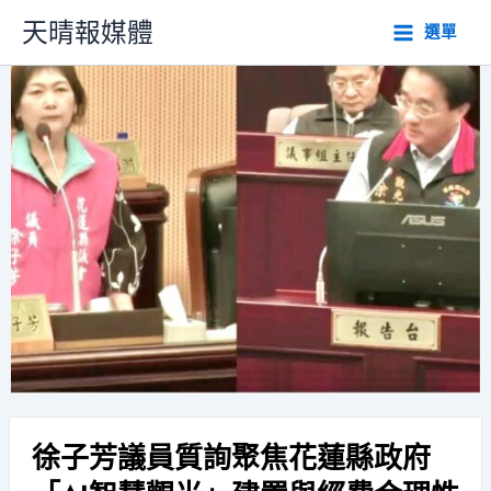
跳
天晴報媒體
選單
至
主
要
內
容
徐子芳議員質詢聚焦花蓮縣政府