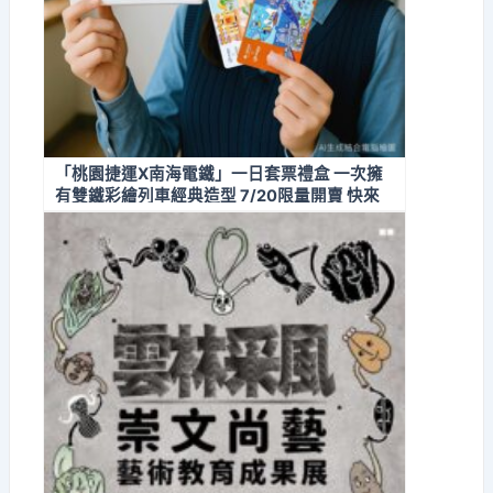
「桃園捷運X南海電鐵」一日套票禮盒 一次擁
有雙鐵彩繪列車經典造型 7/20限量開賣 快來
搶購收藏！