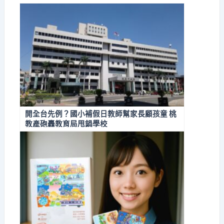
開全台先例？國小補假日教師幫家長顧孩童 桃
教產砲轟教育局甩鍋學校