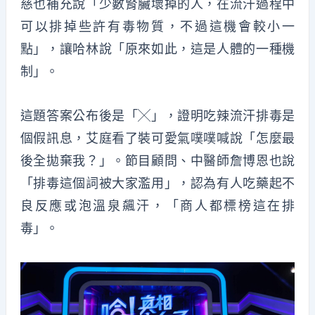
慈也補充說「少數腎臟壞掉的人，在流汗過程中
可以排掉些許有毒物質，不過這機會較小一
點」，讓哈林說「原來如此，這是人體的一種機
制」。
這題答案公布後是「╳」，證明吃辣流汗排毒是
個假訊息，艾庭看了裝可愛氣噗噗喊說「怎麼最
後全拋棄我？」。節目顧問、中醫師詹博恩也說
「排毒這個詞被大家濫用」，認為有人吃藥起不
良反應或泡溫泉飆汗，「商人都標榜這在排
毒」。