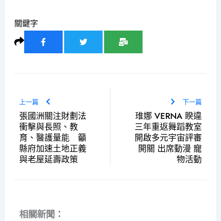
關鍵字
上一篇
下一篇
張國洲關注財劃法
琟娜 VERNA 睽違
衝擊與長照、教
三年重返舞蹈教室
育、醫護量能 籲
開啟多元宇宙評審
縣府加速土地正義
開關 出席動漫 寵
與老屋延壽政策
物活動
相關新聞：