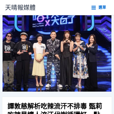
跳
天晴報媒體
選單
至
主
要
內
容
譚敦慈解析吃辣流汗不排毒 甄莉