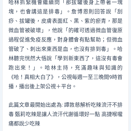
哈林抓緊機會繼續問「那拔罐後身上帶著一塊
塊，也會講這是排毒」。詹博恩則回答說「刮
痧、拔罐後，皮膚表面紅、黑、紫的瘀青，那是
微血管被破壞」，他說「的確可透過微血管復原
過程促進免疫反應，對身體會有點幫助；但微血
管破了、刺出來東西是血，也沒有排到毒」。哈
林聽完恍然大悟說「學到新東西了，這沒有毒會
跑出來！」。哈林主持，充滿趣味與知識的
《哈！真相大白了》，公視每週一至三晚間9時首
播，播出後上架公視＋平台。
此篇文章最開始出處為:
譚敦慈解析吃辣流汗不排
毒 甄莉吃辣是讓人流汗代謝循環好一點 高捷喉嚨
痛都說少吃辣