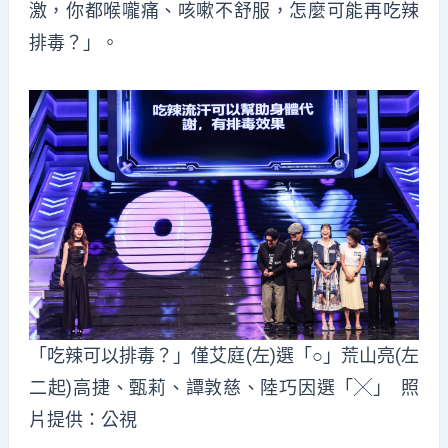
激，你都喉嚨痛、咳嗽不舒服，怎麼可能再吃辣
排毒？」。
「吃辣可以排毒？」僅艾庭(左)選「○」荒山亮(左
二起)高捷、甄莉、譚敦慈、陸巧因選「╳」 照
片提供：公視