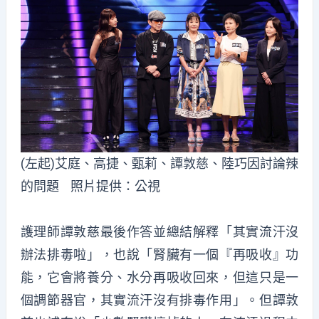
(左起)艾庭、高捷、甄莉、譚敦慈、陸巧因討論辣
的問題 照片提供：公視
護理師譚敦慈最後作答並總結解釋「其實流汗沒
辦法排毒啦」，也說「腎臟有一個『再吸收』功
能，它會將養分、水分再吸收回來，但這只是一
個調節器官，其實流汗沒有排毒作用」。但譚敦