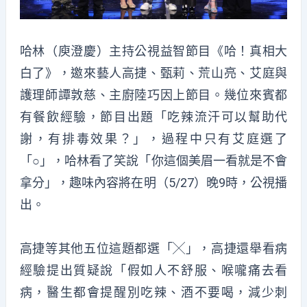
哈林（庾澄慶）主持公視益智節目《哈！真相大
白了》，邀來藝人高捷、甄莉、荒山亮、艾庭與
護理師譚敦慈、主廚陸巧因上節目。幾位來賓都
有餐飲經驗，節目出題「吃辣流汗可以幫助代
謝，有排毒效果？」，過程中只有艾庭選了
「○」，哈林看了笑說「你這個美眉一看就是不會
拿分」，趣味內容將在明（5/27）晚9時，公視播
出。
高捷等其他五位這題都選「╳」，高捷還舉看病
經驗提出質疑說「假如人不舒服、喉嚨痛去看
病，醫生都會提醒別吃辣、酒不要喝，減少刺