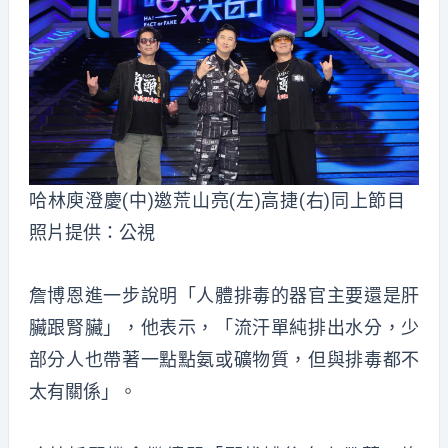
哈林庾澄慶(中)邀荒山亮(左)高捷(右)同上節目
照片提供：公視
詹博恩進一步說明「人體排毒的器官主要還是肝
臟跟腎臟」，他表示，「流汗單純排出水分，少
部分人也帶著一點點氨或礦物質，但與排毒都不
太有關係」。