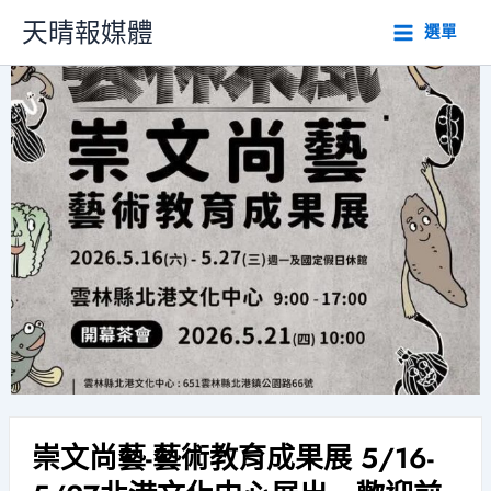
跳
天晴報媒體
選單
至
主
要
內
容
崇文尚藝-藝術教育成果展 5/16-