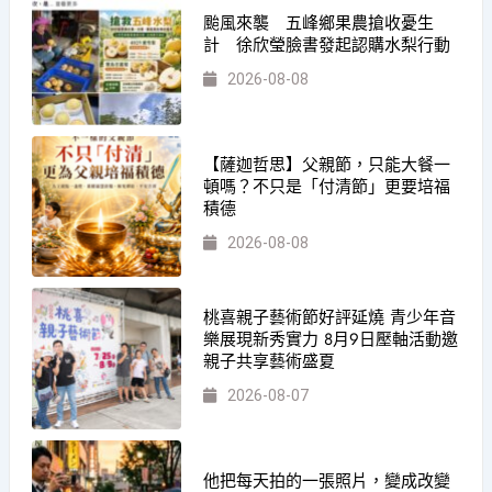
颱風來襲 五峰鄉果農搶收憂生
計 徐欣瑩臉書發起認購水梨行動
2026-08-08
【薩迦哲思】父親節，只能大餐一
頓嗎？不只是「付清節」更要培福
積德
2026-08-08
桃喜親子藝術節好評延燒 青少年音
樂展現新秀實力 8月9日壓軸活動邀
親子共享藝術盛夏
2026-08-07
他把每天拍的一張照片，變成改變