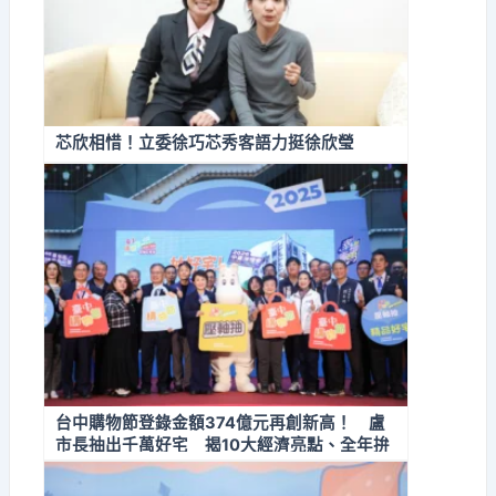
芯欣相惜！立委徐巧芯秀客語力挺徐欣瑩
台中購物節登錄金額374億元再創新高！ 盧
市長抽出千萬好宅 揭10大經濟亮點、全年拚
經濟不停歇