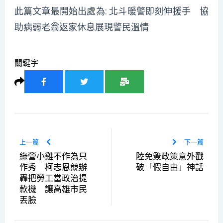
此篇文章最開始出處為:
北斗暖警即刻伸援手 協
助病弱老翁返家休息展現警民溫情
關鍵字
上一篇
下一篇
綠營小雞不作為只
陸免簽政策意外戳
作秀 柯志恩競辦
破「假自由」神話
轟把勞工當政治提
款機 讓高雄市民
丟臉