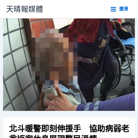
跳
天晴報媒體
選單
至
主
要
內
容
北斗暖警即刻伸援手 協助病弱老