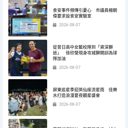
食安事件頻傳引憂心 市議員楊朝
偉要求設食安實驗室
2026-08-07
從昔日高中女籃校隊到「資深獅
迷」 徐欣瑩現身攻城獅開訓為球
隊加油
2026-08-07
屏東追星季迎英仙座流星雨 佳樂
水打造浪漫夏夜觀星盛會
2026-08-07