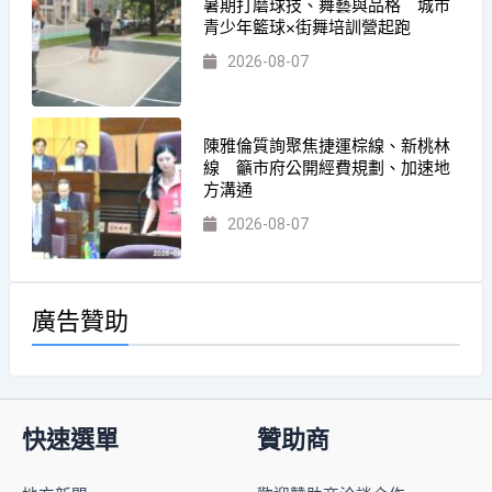
暑期打磨球技、舞藝與品格 城市
青少年籃球×街舞培訓營起跑
2026-08-07
陳雅倫質詢聚焦捷運棕線、新桃林
線 籲市府公開經費規劃、加速地
方溝通
2026-08-07
廣告贊助
快速選單
贊助商