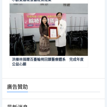
小創意展現食農教育成果
洪榛林捐贈百臺輪椅回饋醫療體系 完成年度
公益心願
廣告贊助