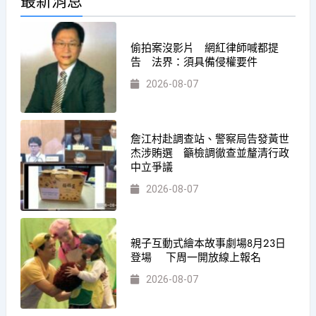
最新消息
偷拍案沒影片 網紅律師喊都提
告 法界：須具備侵權要件
2026-08-07
詹江村赴調查站、警察局告發黃世
杰涉賄選 籲檢調徹查並釐清行政
中立爭議
2026-08-07
親子互動式繪本故事劇場8月23日
登場 下周一開放線上報名
2026-08-07