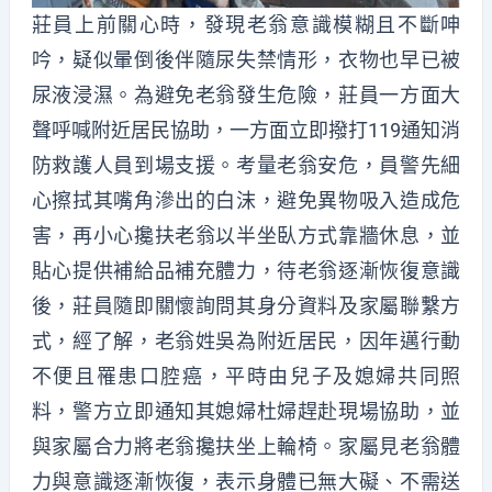
莊員上前關心時，發現老翁意識模糊且不斷呻
吟，疑似暈倒後伴隨尿失禁情形，衣物也早已被
尿液浸濕。為避免老翁發生危險，莊員一方面大
聲呼喊附近居民協助，一方面立即撥打119通知消
防救護人員到場支援。考量老翁安危，員警先細
心擦拭其嘴角滲出的白沫，避免異物吸入造成危
害，再小心攙扶老翁以半坐臥方式靠牆休息，並
貼心提供補給品補充體力，待老翁逐漸恢復意識
後，莊員隨即關懷詢問其身分資料及家屬聯繫方
式，經了解，老翁姓吳為附近居民，因年邁行動
不便且罹患口腔癌，平時由兒子及媳婦共同照
料，警方立即通知其媳婦杜婦趕赴現場協助，並
與家屬合力將老翁攙扶坐上輪椅。家屬見老翁體
力與意識逐漸恢復，表示身體已無大礙、不需送