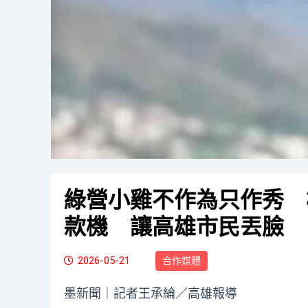
綠營小雞不作為只作秀 
款機 讓高雄市民丟臉
2026-05-21
合作媒體
墨新聞
｜記者王承綸／高雄報導