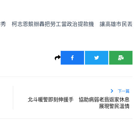
作秀 柯志恩競辦轟把勞工當政治提款機 讓高雄市民丟
下一篇
北斗暖警即刻伸援手 協助病弱老翁返家休息
展現警民溫情