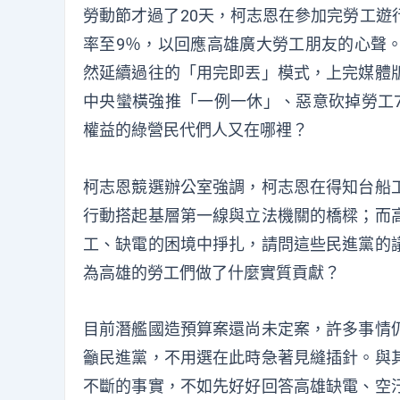
勞動節才過了20天，柯志恩在參加完勞工遊
率至9％，以回應高雄廣大勞工朋友的心聲
然延續過往的「用完即丟」模式，上完媒體
中央蠻橫強推「一例一休」、惡意砍掉勞工
權益的綠營民代們人又在哪裡？
柯志恩競選辦公室強調，柯志恩在得知台船
行動搭起基層第一線與立法機關的橋樑；而
工、缺電的困境中掙扎，請問這些民進黨的
為高雄的勞工們做了什麼實質貢獻？
目前潛艦國造預算案還尚未定案，許多事情
籲民進黨，不用選在此時急著見縫插針。與
不斷的事實，不如先好好回答高雄缺電、空