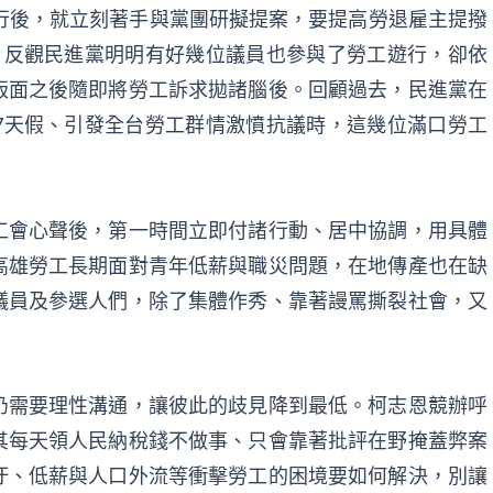
行後，就立刻著手與黨團研擬提案，要提高勞退雇主提撥
。反觀民進黨明明有好幾位議員也參與了勞工遊行，卻依
版面之後隨即將勞工訴求拋諸腦後。回顧過去，民進黨在
7天假、引發全台勞工群情激憤抗議時，這幾位滿口勞工
工會心聲後，第一時間立即付諸行動、居中協調，用具體
高雄勞工長期面對青年低薪與職災問題，在地傳產也在缺
議員及參選人們，除了集體作秀、靠著謾罵撕裂社會，又
仍需要理性溝通，讓彼此的歧見降到最低。柯志恩競辦呼
其每天領人民納稅錢不做事、只會靠著批評在野掩蓋弊案
汙、低薪與人口外流等衝擊勞工的困境要如何解決，別讓