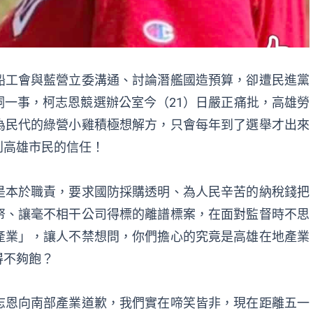
船工會與藍營立委溝通、討論潛艦國造預算，卻遭民進黨
一事，柯志恩競選辦公室今（21）日嚴正痛批，高雄勞
為民代的綠營小雞積極想解方，只會每年到了選舉才出來
到高雄市民的信任！
是本於職責，要求國防採購透明、為人民辛苦的納稅錢把
帑、讓毫不相干公司得標的離譜標案，在面對監督時不思
產業」，讓人不禁想問，你們擔心的究竟是高雄在地產業
得不夠飽？
志恩向南部產業道歉，我們實在啼笑皆非，現在距離五一