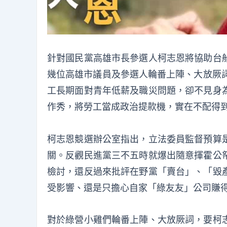
針對國民黨高雄市長參選人柯志恩將協助台
幾位高雄市議員及參選人輪番上陣、大放厥詞
工長期面對青年低薪及職災問題，卻不見身
作秀，將勞工當成政治提款機，實在不配得
柯志恩競選辦公室指出，立法委員監督預算
關。反觀民進黨三不五時就爆出隨意揮霍公
檢討，還反過來批評在野黨「賣台」、「毀
受影響、還是只擔心自家「綠友友」公司賺
對於綠營小雞們輪番上陣、大放厥詞，要柯