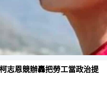
柯志恩競辦轟把勞工當政治提