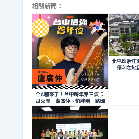
相關新聞：
北屯區后庄
便利在地民
頸
全A咖來了！台中跨年第三波卡
司公開 盧廣仲、怕胖團一路嗨
唱到凌晨1點