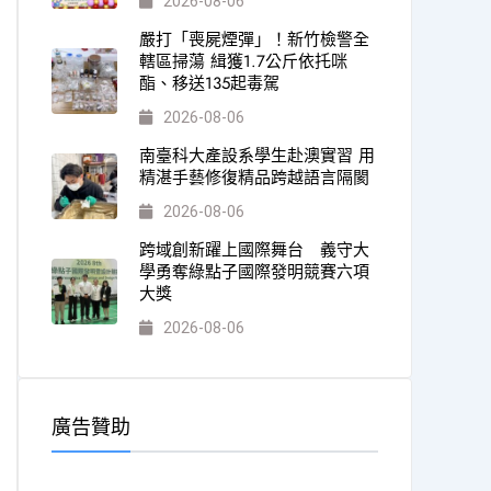
2026-08-06
嚴打「喪屍煙彈」！新竹檢警全
轄區掃蕩 緝獲1.7公斤依托咪
酯、移送135起毒駕
2026-08-06
南臺科大產設系學生赴澳實習 用
精湛手藝修復精品跨越語言隔閡
2026-08-06
跨域創新躍上國際舞台 義守大
學勇奪綠點子國際發明競賽六項
大獎
2026-08-06
廣告贊助