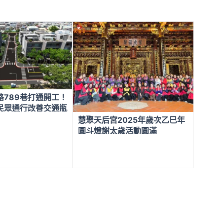
路789巷打通開工！
眾通行改善交通瓶
慧聚天后宮2025年歲次乙巳年
圓斗燈謝太歲活動圓滿