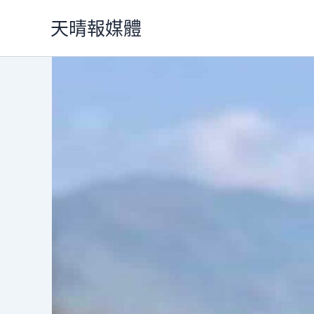
跳
天晴報媒體
至
主
要
內
容