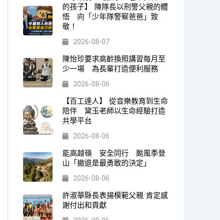
的孩子】 陳隊長以刑警父親的體
悟 向「少年隊警察爸爸」致
敬！
2026-08-07
陳怡珍要求高齡換照講習每月至
少一場 為長輩打造便利服務
2026-08-06
【百工達人】 從音樂教育到生命
陪伴 黛玉老師以生命經驗打造
共學平台
2026-08-06
能高越嶺 安全同行 颱風季登
山「撤退是最勇敢的決定」
2026-08-06
許淑華縣長表揚模範父親 肯定感
謝付出和貢獻