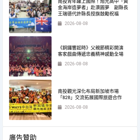
南投青年躍上國際！旭光高中「黃
金海岸造夢者」赴澳圓夢 副縣長
王瑞德代許縣長授旗鼓勵祝福
2026-08-08
《銅鑼響起時》父親節精彩開演
客家戲曲傳遞忠義精神感動全場
2026-08-08
南投觀光深化布局新加坡市場
「B2B」交流拓展國際旅遊合作
2026-08-08
廣告贊助