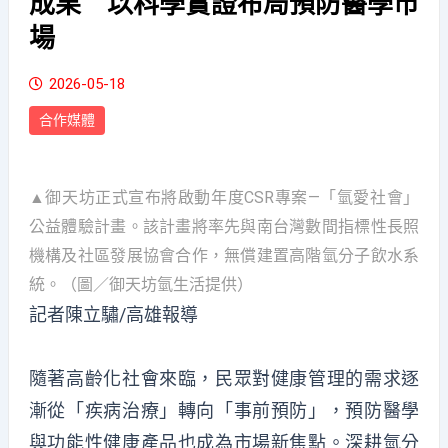
成果 以科學實證布局預防醫學市
場
2026-05-18
合作媒體
▲御天坊正式宣布將啟動年度CSR專案—「氫愛社會」
公益體驗計畫。該計畫將率先與南台灣數間指標性長照
機構及社區發展協會合作，無償建置高階氫分子飲水系
統。（圖／御天坊氫生活提供）
記者陳立驌/高雄報導
隨著高齡化社會來臨，民眾對健康管理的需求逐
漸從「疾病治療」轉向「事前預防」，預防醫學
與功能性健康產品也成為市場新焦點。深耕氫分