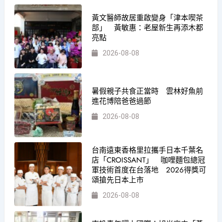
黃文醫師故居重啟變身「津本喫茶
部」 黃敏惠：老屋新生再添木都
亮點
2026-08-08
暑假親子共食正當時 雲林好魚前
進花博陪爸爸過節
2026-08-08
台南遠東香格里拉攜手日本千葉名
店「CROISSANT」 咖哩麵包總冠
軍技術首度在台落地 2026得獎可
頌搶先日本上市
2026-08-08