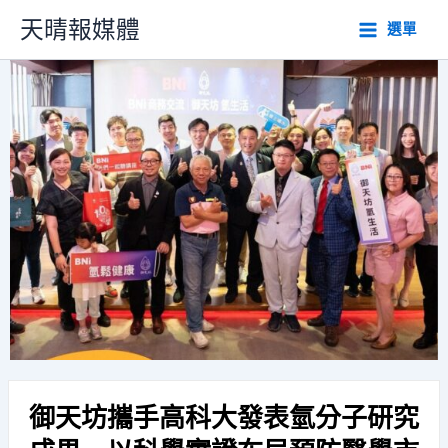
跳
天晴報媒體
選單
至
主
要
內
容
御天坊攜手高科大發表氫分子研究