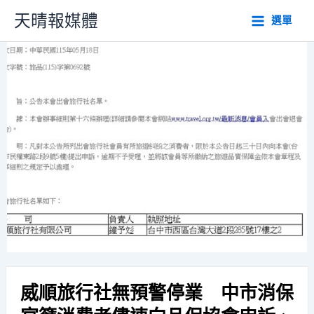
跳
天晴報媒體
選單
至
主
要
內
容
威順旅行社無預警停業 中市消保