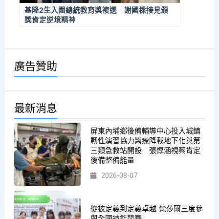
基隆2生入圍總統教育獎複選 謝國樑接見頒
獎肯定逆境精神
廣告贊助
最新消息
屏東內埔鄉後備輔導中心投入城鎮
韌性演習協力醫療降載地下化與第
三類急救站開設 張惇涵視察肯定
後備整備能量
2026-08-07
從被定義到定義卓越 梵莎爾三度參
與全國技能競賽