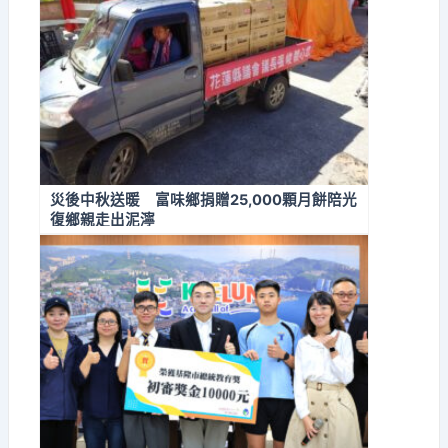
災後中秋送暖 富味鄉捐贈25,000顆月餅陪光
復鄉親走出泥濘