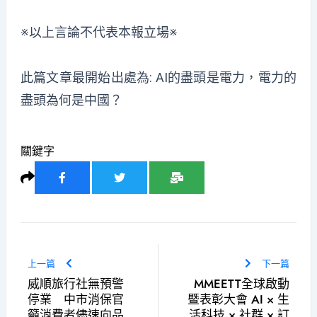
※以上言論不代表本報立場※
此篇文章最開始出處為:
AI的盡頭是電力，電力的
盡頭為何是中國？
關鍵字
上一篇
下一篇
威順旅行社無預警
MMEETT全球啟動
停業 中市消保官
暨表彰大會 AI × 生
籲消費者儘速向品
活科技 × 社群 × 訂