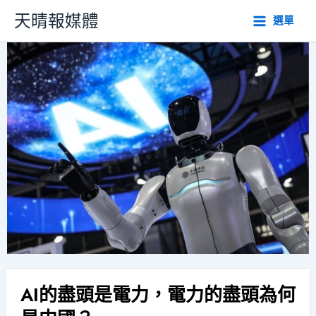
跳
天晴報媒體
選單
至
主
要
內
容
AI的盡頭是電力，電力的盡頭為何