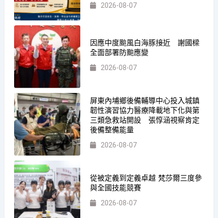
2026-08-07
因應中度颱風白海豚接近 謝國樑
全面部署防颱應變
2026-08-07
屏東內埔鄉後備輔導中心投入城鎮
韌性演習協力醫療降載地下化與第
三類急救站開設 張惇涵視察肯定
後備整備能量
2026-08-07
從被定義到定義卓越 梵莎爾三度參
與全國技能競賽
2026-08-07