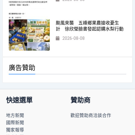
颱風來襲 五峰鄉果農搶收憂生
計 徐欣瑩臉書發起認購水梨行動
2026-08-08
廣告贊助
快速選單
贊助商
地方新聞
歡迎贊助商洽談合作
國際新聞
獨家報導