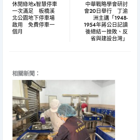
休閒綠地x智慧停車
中華戰略學會研討
一次滿足 板橋溪
會20日舉行 丁渝
北公園地下停車場
洲主講「1948-
啟用 免費停車一
1954年蔣公日記讀
個月
後總結ー挫敗、反
省與建設台灣」
相關新聞：