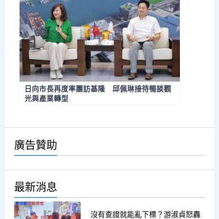
日向市長再度率團訪基隆 邱佩琳接待暢談觀
光與產業轉型
廣告贊助
最新消息
沒有查證就能亂下標？游淑貞怒轟