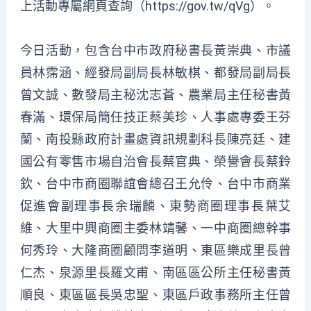
上活動專屬網頁查詢（https://gov.tw/qVg）。
今日活動，包含台中市政府秘書長黃崇典、市議
員林霈涵、經發局副局長林敏棋、都發局副局長
曾文誠、數發局主秘沈志蒼、農業局主任秘書黃
春滿、環保局簡任技正蔡美珍、人事處專委王芬
蘭、南投縣政府計畫處資訊規劃科長陳亮廷、建
國公有零售市場自治會長蔡官典、榮譽會長蔡鈴
欽、台中市商圈聯誼會總召王允伶、台中市商業
促進會副理事長余瑞麟、東勢商圈理事長葉艾
維、大里中興商圈主委林靖馨、一中商圈總幹事
何秀玲、大隆商圈顧問李道明、東區樂成里長曾
仁杰、泉源里長羅文甫、南區區公所主任秘書黃
順良、東區區長吳忠聖、東區戶政事務所主任曾