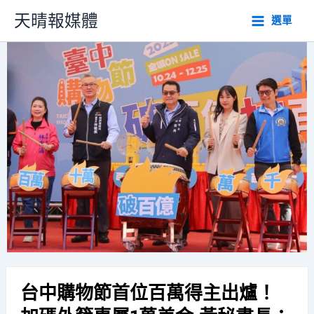
跳
天晴報媒體
選單
至
主
要
內
容
台中購物節首位百萬得主出爐！