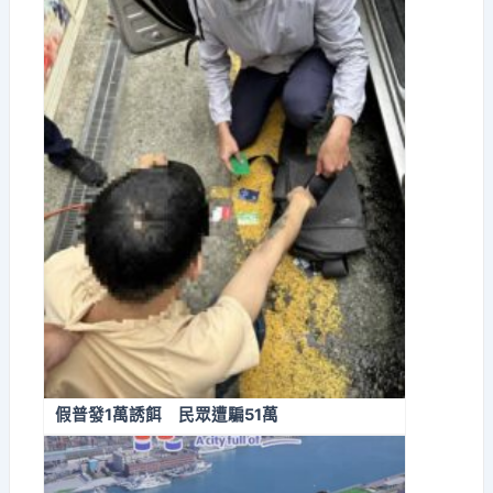
假普發1萬誘餌 民眾遭騙51萬