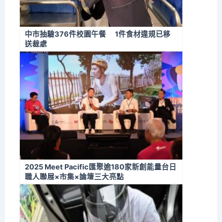
中市抽驗376件校園午餐 1件食材違規已移
送裁處
2025 Meet Pacific匯聚逾180家新創能量台日
職人聯展×市集×論壇三大亮點