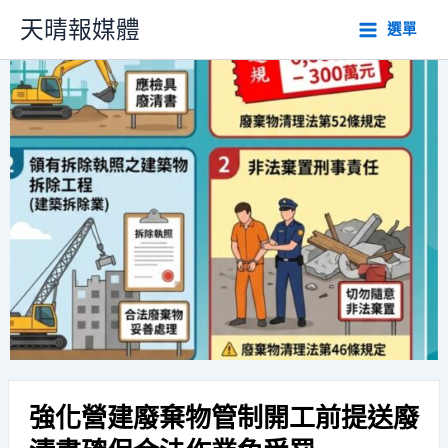
跳
天晴報媒體
選單
至
主
要
內
容
強化營建廢棄物管制開工前提送廢