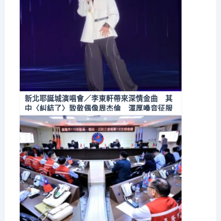
新北耶誕城演唱會／李東軒帶來深情金曲 其
中〈糾結了〉致敬偶像周杰倫 渾厚嗓音征服
台下歌迷