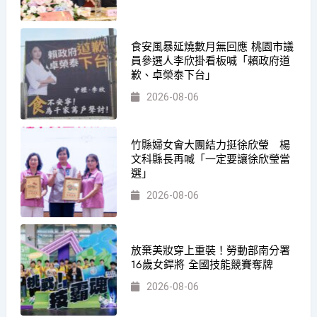
食安風暴延燒數月無回應 桃園市議
員參選人李欣掛看板喊「賴政府道
歉、卓榮泰下台」
2026-08-06
竹縣婦女會大團結力挺徐欣瑩 楊
文科縣長再喊「一定要讓徐欣瑩當
選」
2026-08-06
放棄美妝穿上重裝！勞動部南分署
16歲女銲將 全國技能競賽奪牌
2026-08-06