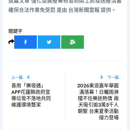
這篇文章
強化營建廢棄物管制開工前提送廢清書
確保合法作業免受罰
是由
台灣新聞雲報
提供。
關鍵字
上一篇
下一篇
善用「樂圾通」
2026東浪嘉年華圓
APP花蓮縣政府宣
滿落幕！日曬雨淋
導垃圾不落地共同
擋不住樂迷熱情 兩
維護環境整潔
天吸引逾3萬5千人
朝聖 台東夏季活動
接力登場