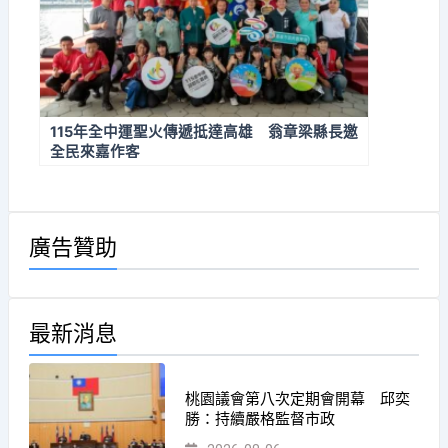
115年全中運聖火傳遞抵達高雄 翁章梁縣長邀
全民來嘉作客
廣告贊助
最新消息
桃園議會第八次定期會開幕 邱奕
勝：持續嚴格監督市政