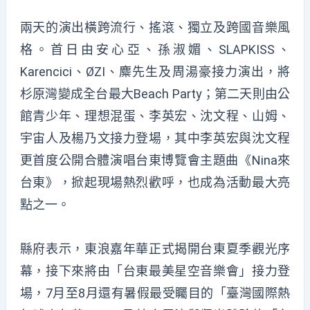
兩天的演出橫跨流行、搖滾、獨立及跨國音樂風
格。首日由安心亞、孫淑媚、SLAPKISS、
Karencici、ØZI、麋先生及周湯豪接力演出，將
杉原灣變成全台最大Beach Party；第二天則由公
館青少年、理想混蛋、李英宏、沈文程、山姆、
宇宙人及楊乃文接力登場，其中李英宏與沈文程
更首度公開合體演唱台東博覽會主題曲《Nina來
台東》，掀起現場熱烈歡呼，也成為活動最大亮
點之一。
縣府表示，東浪嘉年華正式揭開台東夏季觀光序
幕，接下來將由「台東最美星空音樂會」接力登
場，7月至8月還有暑假最受矚目的「臺灣國際熱