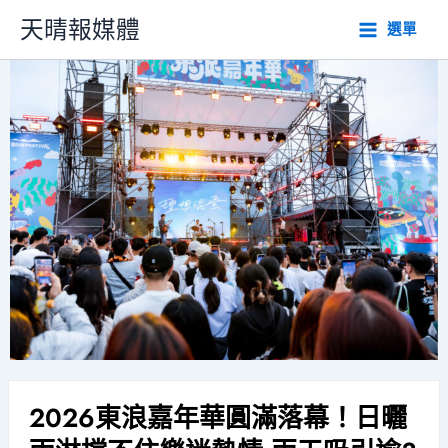
跳
天晴報媒體
選單
至
主
要
內
容
2026東浪嘉年華圓滿落幕！日曬