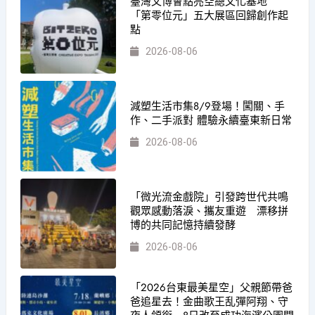
臺灣文博會點亮空總文化基地
「第零位元」五大展區回歸創作起
點
2026-08-06
減塑生活市集8/9登場！闖關、手
作、二手派對 體驗永續臺東新日常
2026-08-06
「微光流金戲院」引發跨世代共鳴
觀眾感動落淚、攜友重遊 漂移拼
博的共同記憶持續發酵
2026-08-06
「2026台東最美星空」父親節帶爸
爸追星去！金曲歌王乱彈阿翔、守