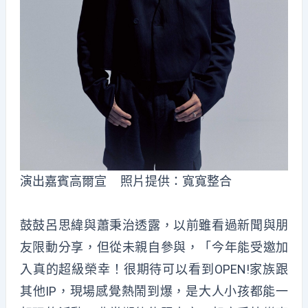
演出嘉賓高爾宣 照片提供：寬寬整合
鼓鼓呂思緯與蕭秉治透露，以前雖看過新聞與朋
友限動分享，但從未親自參與，「今年能受邀加
入真的超級榮幸！很期待可以看到OPEN!家族跟
其他IP，現場感覺熱鬧到爆，是大人小孩都能一