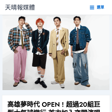
跳
天晴報媒體
選單
至
主
要
內
容
高雄夢時代 OPEN ! 超過20組巨