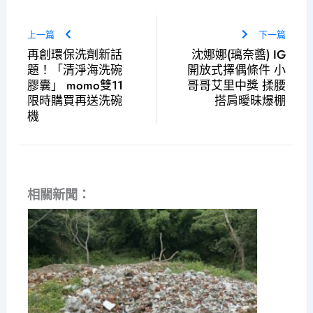
上一篇
下一篇
再創環保洗劑新話
沈娜娜(璃奈醬) IG
題！「清淨海洗碗
開放式擇偶條件 小
膠囊」 momo雙11
哥哥艾里中獎 揉腰
限時購買再送洗碗
搭肩曖昧爆棚
機
相關新聞：