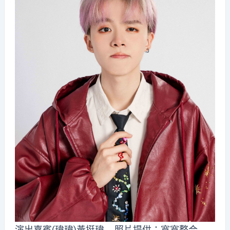
演出嘉賓(瑋瑋)黃挺瑋 照片提供：寬寬整合