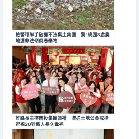
檢警環聯手破獲不法棄土集團 驚! 桃園3處農
地遭非法傾倒廢棄物
許縣長主持南投集團婚禮 贈送土地公金戒指
祝福30對新人長久幸福