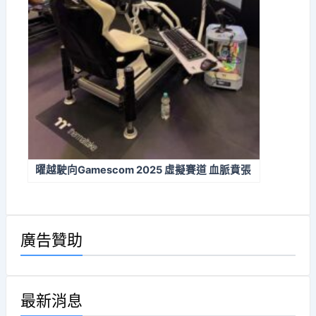
曜越駛向Gamescom 2025 虛擬賽道 血脈賁張
廣告贊助
最新消息