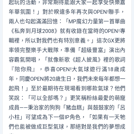
起玩的活動，非常期待能跟大家一起享受快樂嘉
年華氛圍！」對於睽違多年再次與OPEN!聯手，
兩人也勾起滿滿回憶：「MP魔幻力量第一首單曲
《私奔到月球2008》就有收錄在當時的OPEN!專
輯裡，所以對我們也有特別意義。」這次GX更將
率領完整樂手大戰隊，準備「超級豐富」演出內
容霸氣開唱，「就像新歌《超人披風》裡的歌詞
『陪你飛』，恭喜OPEN!大氣球遊行滿18歲成
年，同慶OPEN將20歲生日，我們未來每年都想一
起飛！」至於最期待在現場看到哪款氣球？他們
笑說：「可以全部嗎？」更笑稱粉絲最愛的萌寵
成員——秉治家的狗狗「豬血糕」與鼓鼓家的「呂
小柱」可望成為下一個IP角色，「如果有一天牠
們也能被做成巨型氣球，那絕對是我們的夢想成