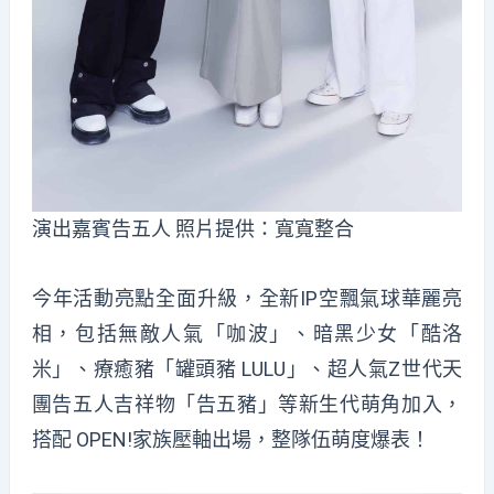
演出嘉賓告五人 照片提供：寬寬整合
今年活動亮點全面升級，全新IP空飄氣球華麗亮
相，包括無敵人氣「咖波」、暗黑少女「酷洛
米」、療癒豬「罐頭豬 LULU」、超人氣Z世代天
團告五人吉祥物「告五豬」等新生代萌角加入，
搭配 OPEN!家族壓軸出場，整隊伍萌度爆表！