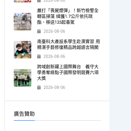
2026-08-06
嚴打「喪屍煙彈」！新竹檢警全
轄區掃蕩 緝獲1.7公斤依托咪
酯、移送135起毒駕
2026-08-06
南臺科大產設系學生赴澳實習 用
精湛手藝修復精品跨越語言隔閡
2026-08-06
跨域創新躍上國際舞台 義守大
學勇奪綠點子國際發明競賽六項
大獎
2026-08-06
廣告贊助