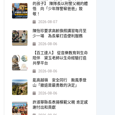
的孩子】 陳隊長以刑警父親的體
悟 向「少年隊警察爸爸」致
敬！
2026-08-07
陳怡珍要求高齡換照講習每月至
少一場 為長輩打造便利服務
2026-08-06
【百工達人】 從音樂教育到生命
陪伴 黛玉老師以生命經驗打造
共學平台
2026-08-06
能高越嶺 安全同行 颱風季登
山「撤退是最勇敢的決定」
2026-08-06
許淑華縣長表揚模範父親 肯定感
謝付出和貢獻