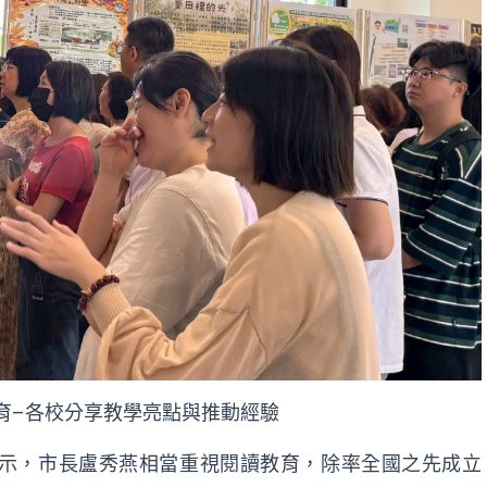
育–各校分享教學亮點與推動經驗
示，市長盧秀燕相當重視閱讀教育，除率全國之先成立