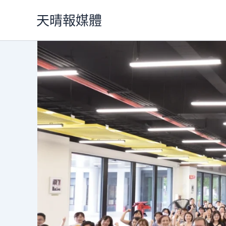
跳
天晴報媒體
至
主
要
內
容