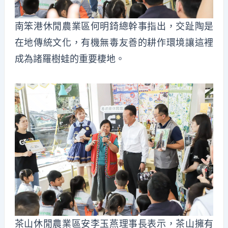
南笨港休閒農業區何明錡總幹事指出，交趾陶是
在地傳統文化，有機無毒友善的耕作環境讓這裡
成為諸羅樹蛙的重要棲地。
茶山休閒農業區安李玉燕理事長表示，茶山擁有