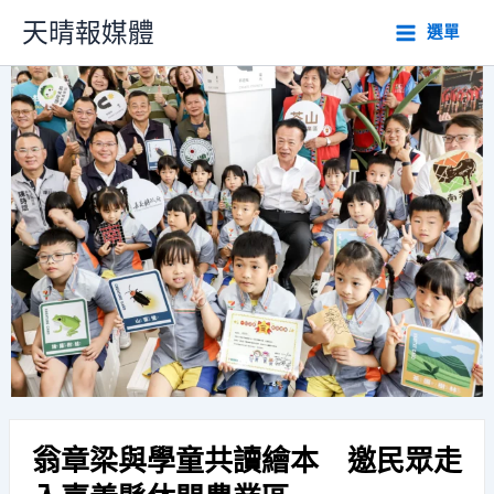
跳
天晴報媒體
選單
至
主
要
內
容
翁章梁與學童共讀繪本 邀民眾走