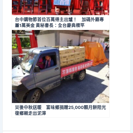
台中購物節首位百萬得主出爐！ 加碼外籍專
屬1萬美金 黃秘書長：全台慶典標竿
災後中秋送暖 富味鄉捐贈25,000顆月餅陪光
復鄉親走出泥濘