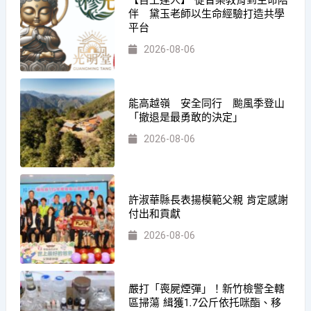
【百工達人】 從音樂教育到生命陪
伴 黛玉老師以生命經驗打造共學
平台
2026-08-06
能高越嶺 安全同行 颱風季登山
「撤退是最勇敢的決定」
2026-08-06
許淑華縣長表揚模範父親 肯定感謝
付出和貢獻
2026-08-06
嚴打「喪屍煙彈」！新竹檢警全轄
區掃蕩 緝獲1.7公斤依托咪酯、移