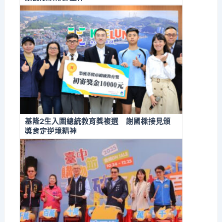
基隆2生入圍總統教育獎複選 謝國樑接見頒
獎肯定逆境精神