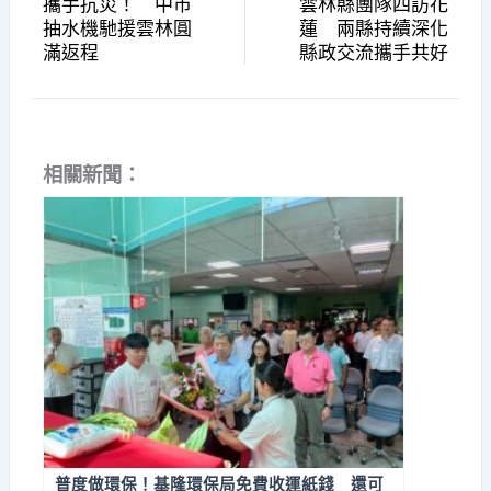
攜手抗災！ 中市
雲林縣團隊四訪花
抽水機馳援雲林圓
蓮 兩縣持續深化
滿返程
縣政交流攜手共好
相關新聞：
普度做環保！基隆環保局免費收運紙錢 還可