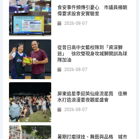
食安事件頻傳引憂心 市議員楊朝
偉要求設食安實驗室
2026-08-07
從昔日高中女籃校隊到「資深獅
迷」 徐欣瑩現身攻城獅開訓為球
隊加油
2026-08-07
屏東追星季迎英仙座流星雨 佳樂
水打造浪漫夏夜觀星盛會
2026-08-07
暑期打磨球技、舞藝與品格 城市