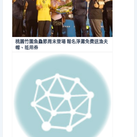
桃園竹圍魚鱻節周末登場 報名淨灘免費送漁夫
帽、抵用券