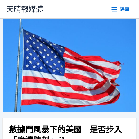
跳
天晴報媒體
選單
至
主
要
內
容
數據門風暴下的美國 是否步入