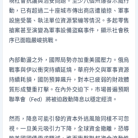
現社會抗議與治安問題。至少八個州爆發示威行
動，已有超過二十座城市傳出商店遭搶掠、軍事
設施受襲、執法單位資源緊繃等情況。多起零售
搶案甚至演變為軍事設備盜竊事件，顯示社會秩
序已面臨嚴峻挑戰。
內部動盪之外，國際局勢亦加重美國壓力。俄烏
戰事與伊以衝突持續延燒，華府外交與軍事資源
持續耗損，國防預算飆升，對本已疲弱的財政體
質形成雙重打擊。在內外交迫下，市場普遍預期
聯準會（Fed）將被迫啟動降息以穩定經濟。
然而，降息可能引發的資本外逃風險同樣不可忽
視。一旦美元吸引力下降，全球資金撤離，恐導