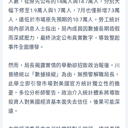
人數，從原先公布的14萬人與14.7萬人，分別大
幅下修至1.9萬人與1.7萬人，7月也僅新增7.3萬
人，遠低於市場原先預期的10.7萬人。勞工統計
局內部消息人士指出，局內成員因數據長期造假
而深感壓力，最終決定公布真實數字，導致整起
事件全面爆發。
然而，局長揭露實情的舉動卻招致政治報復。川
普總統以「數據操縱」為由，無預警解職局長，
此舉立即引發市場對美國官方統計獨立性的擔
憂。多位分析師警告，政治介入統計體系將導致
投資人對美國經濟基本面失去信任，後果可能深
遠。