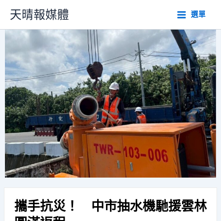
跳
天晴報媒體
選單
至
主
要
內
容
攜手抗災！ 中市抽水機馳援雲林