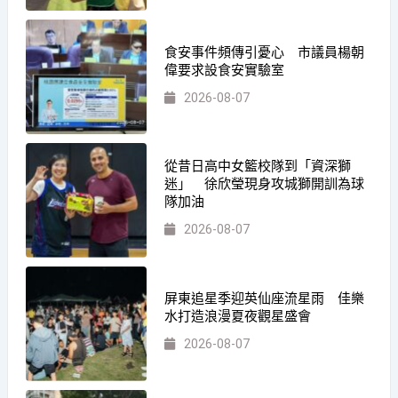
食安事件頻傳引憂心 市議員楊朝
偉要求設食安實驗室
2026-08-07
從昔日高中女籃校隊到「資深獅
迷」 徐欣瑩現身攻城獅開訓為球
隊加油
2026-08-07
屏東追星季迎英仙座流星雨 佳樂
水打造浪漫夏夜觀星盛會
2026-08-07