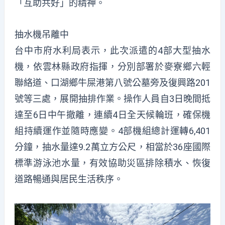
「互助共好」的精神。
抽水機吊離中
台中市府水利局表示，此次派遣的4部大型抽水
機，依雲林縣政府指揮，分別部署於麥寮鄉六輕
聯絡道、口湖鄉牛屎港第八號公墓旁及復興路201
號等三處，展開抽排作業。操作人員自3日晚間抵
達至6日中午撤離，連續4日全天候輪班，確保機
組持續運作並隨時應變。4部機組總計運轉6,401
分鐘，抽水量達9.2萬立方公尺，相當於36座國際
標準游泳池水量，有效協助災區排除積水、恢復
道路暢通與居民生活秩序。