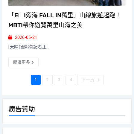
「E山I旁海 FALL IN萬里」山線旅遊起跑！
MBTI帶你遊覽萬里山海之美
2026-05-21
[天晴報媒體]記者王 ...
閱讀更多
1
2
3
4
下一頁
廣告贊助