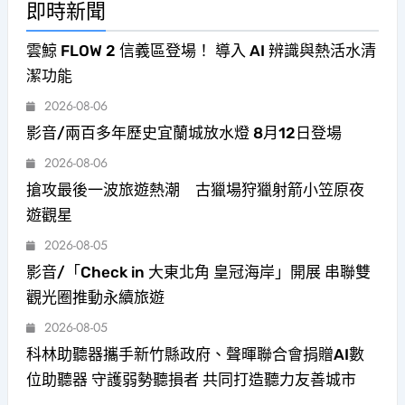
即時新聞
雲鯨 FLOW 2 信義區登場！ 導入 AI 辨識與熱活水清
潔功能
2026-08-06
影音/兩百多年歷史宜蘭城放水燈 8月12日登場
2026-08-06
搶攻最後一波旅遊熱潮 古獵場狩獵射箭小笠原夜
遊觀星
2026-08-05
影音/「Check in 大東北角 皇冠海岸」開展 串聯雙
觀光圈推動永續旅遊
2026-08-05
科林助聽器攜手新竹縣政府、聲暉聯合會捐贈AI數
位助聽器 守護弱勢聽損者 共同打造聽力友善城市