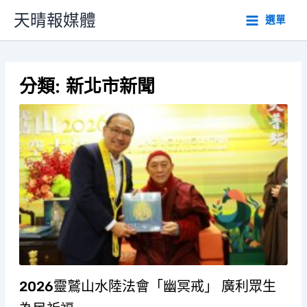
跳
天晴報媒體
選單
至
主
要
內
分類:
新北市新聞
容
2026靈鷲山水陸法會「幽冥戒」 廣利眾生