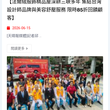
【法爾絨服飾精品屋深耕三峽多年 集結台灣
設計師品牌與美容舒壓服務 限時85折回饋顧
客】
2026-06-15
[天晴報媒體]記者邱 ...
閱讀更多