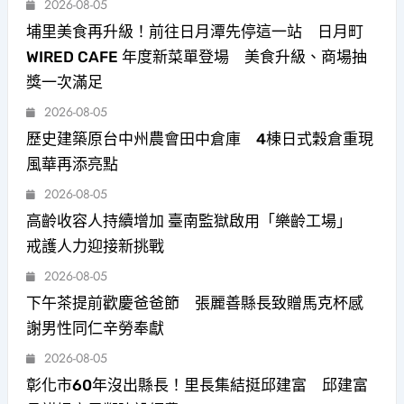
2026-08-05
埔里美食再升級！前往日月潭先停這一站 日月町
WIRED CAFE 年度新菜單登場 美食升級、商場抽
獎一次滿足
2026-08-05
歷史建築原台中州農會田中倉庫 4棟日式穀倉重現
風華再添亮點
2026-08-05
高齡收容人持續增加 臺南監獄啟用「樂齡工場」
戒護人力迎接新挑戰
2026-08-05
下午茶提前歡慶爸爸節 張麗善縣長致贈馬克杯感
謝男性同仁辛勞奉獻
2026-08-05
彰化市60年沒出縣長！里長集結挺邱建富 邱建富