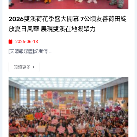
2026雙溪荷花季盛大開幕 7公頃友善荷田綻
放夏日風華 展現雙溪在地凝聚力
2026-06-13
[天晴報媒體]記者傅 ...
閱讀更多