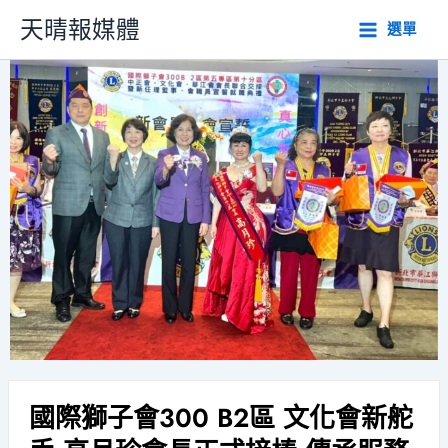
跳
天晴報媒體
選單
至
主
要
內
容
國際獅子會300 B2區 文化會新舵