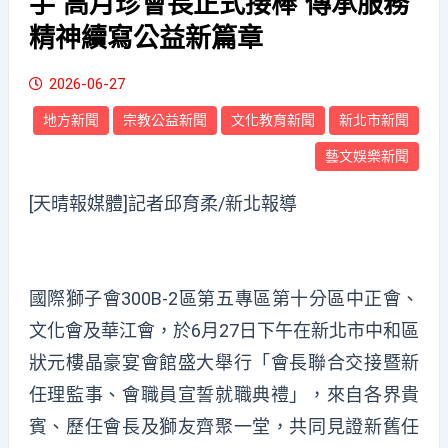
手 高月珍會長正式接棒 傳承服務
精神續寫公益新篇章
2026-06-27
地方新聞
宗教公益新聞
文化教育新聞
新北市新聞
藝文娛樂新聞
[天晴報媒體]記者邱育柔/新北報導
國際獅子會300B-2區第五專區第十分區中正會、
文化會及華江會，於6月27日下午在新北市中和區
狀元樓晶豪宴會館盛大舉行「會長聯合交接暨新
任理監事、會職員宣誓就職典禮」，來自各界貴
賓、歷任會長及獅友齊聚一堂，共同見證新舊任