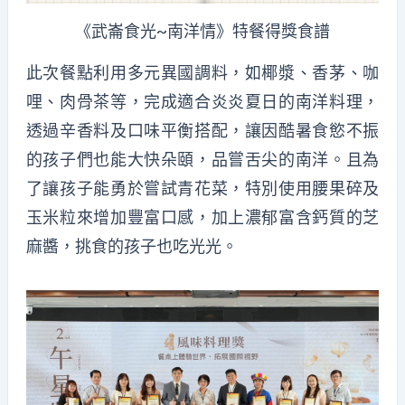
《武崙食光~南洋情》特餐得獎食譜
此次餐點利用多元異國調料，如椰漿、香茅、咖
哩、肉骨茶等，完成適合炎炎夏日的南洋料理，
透過辛香料及口味平衡搭配，讓因酷暑食慾不振
的孩子們也能大快朵頤，品嘗舌尖的南洋。且為
了讓孩子能勇於嘗試青花菜，特別使用腰果碎及
玉米粒來增加豐富口感，加上濃郁富含鈣質的芝
麻醬，挑食的孩子也吃光光。