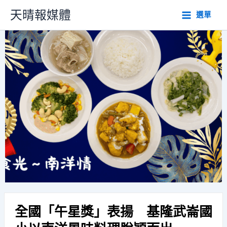
跳
天晴報媒體
選單
至
主
要
內
容
全國「午星獎」表揚 基隆武崙國