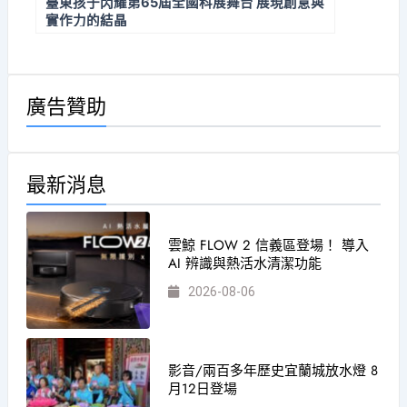
臺東孩子閃耀第65屆全國科展舞台 展現創意與
實作力的結晶
廣告贊助
最新消息
雲鯨 FLOW 2 信義區登場！ 導入
AI 辨識與熱活水清潔功能
2026-08-06
影音/兩百多年歷史宜蘭城放水燈 8
月12日登場