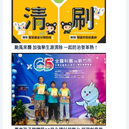
颱風來襲 加強孳生源清除 一起防治登革熱！