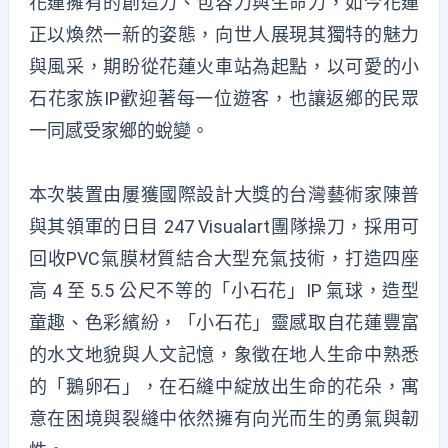
花蓮擁有的創造力、包容力與生命力，如今花蓮
正以煥然一新的姿態，向世人展現其獨特的魅力
與風采，期盼從花蓮火車站為起點，以可愛的小
石花家族IP歡迎著每一位遊客，也讓返鄉的民眾
一同感受家鄉的蛻變。
本次裝置由屢獲國際設計大獎的台灣藝術家陳普
與其領軍的日目 247 Visualart團隊操刀，採用可
回收PVC氣膜材質結合大型充氣技術，打造四座
高 4 至 5.5 公尺不等的「小石花」IP 氣球，造型
童趣、色彩繽紛，「小石花」靈感取自花蓮豐富
的水文地貌與人文記憶，象徵在地人生命中熟悉
的「鵝卵石」，在石縫中綻放出生命的花朵，寓
意在困境與裂縫中依然擁有向光而生的勇氣與韌