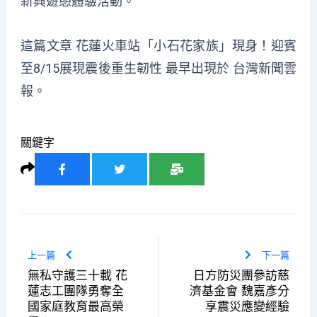
新興遊憩體驗活動。
這篇文章
花蓮火車站「小石花家族」現身！迎賓
至8/15展現震後重生韌性
最早出現於
台灣新聞雲
報
。
關鍵字
上一篇
下一篇
無私守護三十載 花
日方防災團參訪慈
蓮志工團隊勇奪全
濟基金會 魏嘉彥分
國家庭教育最高榮
享震災應變經驗