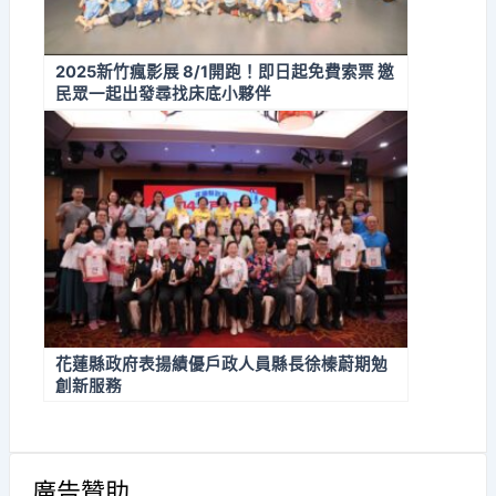
2025新竹瘋影展 8/1開跑！即日起免費索票 邀
民眾一起出發尋找床底小夥伴
花蓮縣政府表揚績優戶政人員縣長徐榛蔚期勉
創新服務
廣告贊助