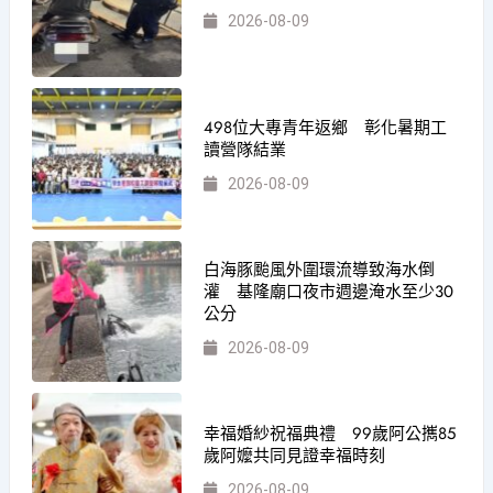
2026-08-09
498位大專青年返鄉 彰化暑期工
讀營隊結業
2026-08-09
白海豚颱風外圍環流導致海水倒
灌 基隆廟口夜市週邊淹水至少30
公分
2026-08-09
幸福婚紗祝福典禮 99歲阿公𢹂85
歲阿嬤共同見證幸福時刻
2026-08-09