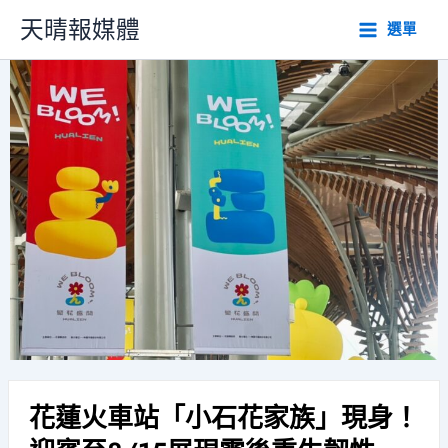
跳
天晴報媒體
選單
至
主
要
內
容
花蓮火車站「小石花家族」現身！