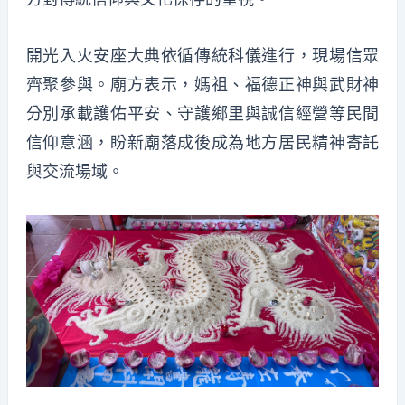
開光入火安座大典依循傳統科儀進行，現場信眾
齊聚參與。廟方表示，媽祖、福德正神與武財神
分別承載護佑平安、守護鄉里與誠信經營等民間
信仰意涵，盼新廟落成後成為地方居民精神寄託
與交流場域。