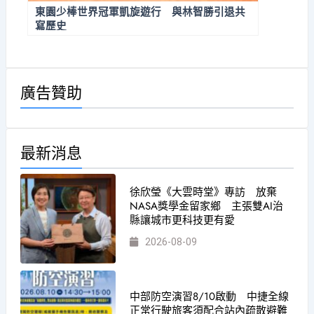
東園少棒世界冠軍凱旋遊行 與林智勝引退共
寫歷史
廣告贊助
最新消息
徐欣瑩《大雲時堂》專訪 放棄
NASA獎學金留家鄉 主張雙AI治
縣讓城市更科技更有愛
2026-08-09
中部防空演習8/10啟動 中捷全線
正常行駛旅客須配合站內疏散避難