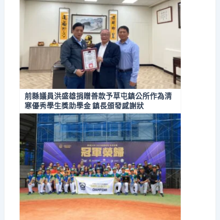
前縣議員洪盛雄捐贈善款予草屯鎮公所作為清
寒優秀學生獎助學金 鎮長頒發感謝狀