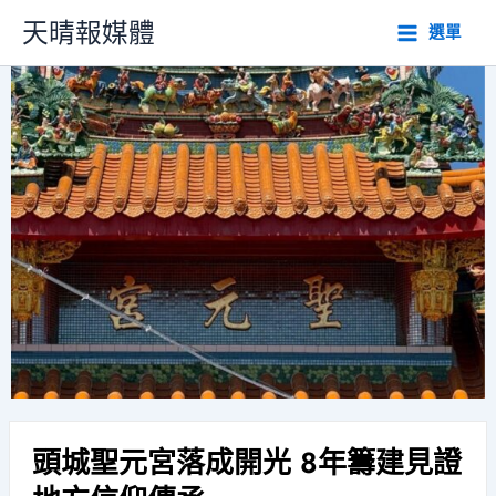
跳
天晴報媒體
選單
至
主
要
內
容
頭城聖元宮落成開光 8年籌建見證