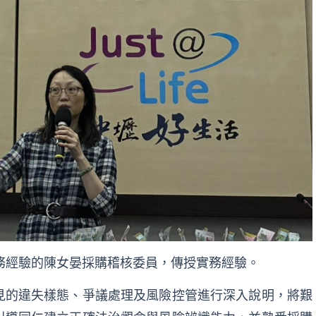
務經驗的陳女晏採購稽核委員，傳授實務經驗。
見的違失樣態、爭議處理及風險控管進行深入說明，將艱