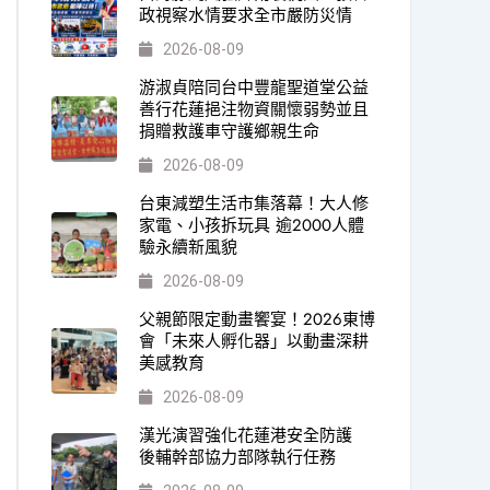
政視察水情要求全市嚴防災情
2026-08-09
游淑貞陪同台中豐龍聖道堂公益
善行花蓮挹注物資關懷弱勢並且
捐贈救護車守護鄉親生命
2026-08-09
台東減塑生活市集落幕！大人修
家電、小孩拆玩具 逾2000人體
驗永續新風貌
2026-08-09
父親節限定動畫饗宴！2026東博
會「未來人孵化器」以動畫深耕
美感教育
2026-08-09
漢光演習強化花蓮港安全防護
後輔幹部協力部隊執行任務