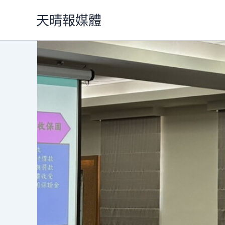
跳
天晴報媒體
至
主
要
內
容