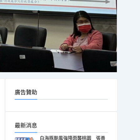
廣告贊助
最新消息
白海豚颱風強降雨襲桃園 張善