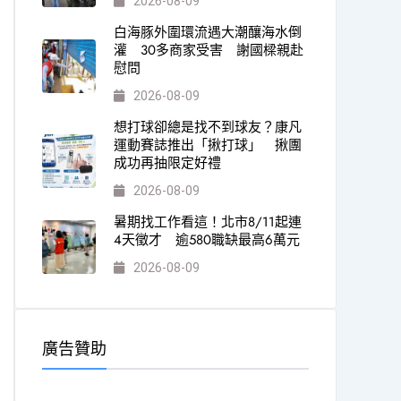
2026-08-09
白海豚外圍環流遇大潮釀海水倒
灌 30多商家受害 謝國樑親赴
慰問
2026-08-09
想打球卻總是找不到球友？康凡
運動賽誌推出「揪打球」 揪團
成功再抽限定好禮
2026-08-09
暑期找工作看這！北市8/11起連
4天徵才 逾580職缺最高6萬元
2026-08-09
廣告贊助