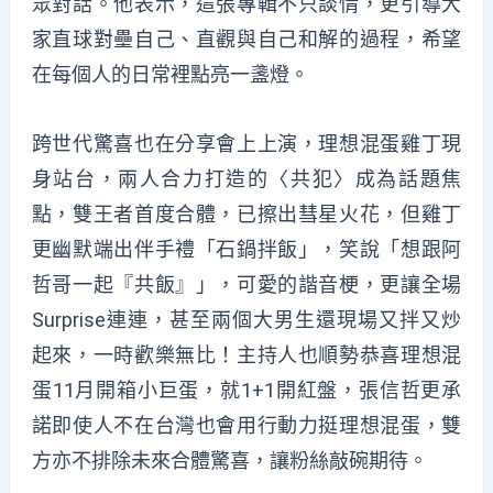
眾對話。他表示，這張專輯不只談情，更引導大
家直球對壘自己、直觀與自己和解的過程，希望
在每個人的日常裡點亮一盞燈。
跨世代驚喜也在分享會上上演，理想混蛋雞丁現
身站台，兩人合力打造的〈共犯〉成為話題焦
點，雙王者首度合體，已擦出彗星火花，但雞丁
更幽默端出伴手禮「石鍋拌飯」，笑說「想跟阿
哲哥一起『共飯』」，可愛的諧音梗，更讓全場
Surprise連連，甚至兩個大男生還現場又拌又炒
起來，一時歡樂無比！主持人也順勢恭喜理想混
蛋11月開箱小巨蛋，就1+1開紅盤，張信哲更承
諾即使人不在台灣也會用行動力挺理想混蛋，雙
方亦不排除未來合體驚喜，讓粉絲敲碗期待。