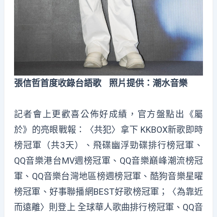
張信哲首度收錄台語歌 照片提供：潮水音樂
記者會上更歡喜公佈好成績，官方盤點出《屬
於》的亮眼戰報：〈共犯〉拿下 KKBOX新歌即時
榜冠軍（共3天）、飛碟幽浮勁碟排行榜冠軍、
QQ音樂港台MV週榜冠軍、QQ音樂巔峰潮流榜冠
軍、QQ音樂台灣地區榜週榜冠軍、酷狗音樂星曜
榜冠軍、好事聯播網BEST好歌榜冠軍；〈為靠近
而遠離〉則登上 全球華人歌曲排行榜冠軍、QQ音