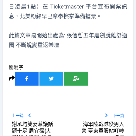
日凌晨1點）在 Ticketmaster 平台宣布開票訊
息，北美粉絲早已摩拳擦掌準備搶票。
此篇文章最開始出處為:
張信哲五年磨劍脫離舒適
圈 不斷蛻變重返樂壇
關鍵字
上一篇
下一篇
謝承均雙妻惹議話
海軍陸戰隊役男入
題十足 周宜霈(大
營 臺東軍服站叮嚀