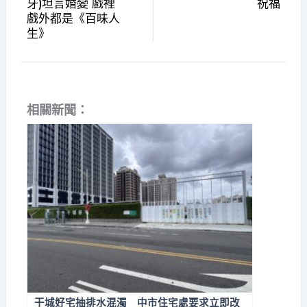
牙)坦言婚變 戲裡
祝福
戲外都是《百味人
生》
相關新聞：
干城好宅抽排水混濁 中市住宅處要求立即改