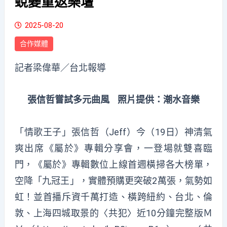
蛻變重返樂壇
2025-08-20
合作媒體
記者梁偉華／台北報導
張信哲嘗試多元曲風 照片提供：潮水音樂
「情歌王子」張信哲（Jeff）今（19日）神清氣
爽出席《屬於》專輯分享會，一登場就雙喜臨
門，《屬於》專輯數位上線首週橫掃各大榜單，
空降「九冠王」，實體預購更突破2萬張，氣勢如
虹！並首播斥資千萬打造、橫跨紐約、台北、倫
敦、上海四城取景的〈共犯〉近10分鐘完整版Ｍ