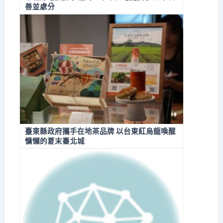
善並處分
臺東縣政府攜手在地茶品牌 以台東紅烏龍喚醒
慵懶的夏末臺北城