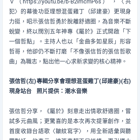
Ｖ（
https://youtu.be/b-B2imcmP6s
） ，〈共
犯〉的幕後功臣理想混蛋雞丁（邱建豪）更現身
力挺，昭示張信哲勇於脫離舒適圈，為音樂不斷
蛻變，終以闊別五年神專《屬於》正式開啟「下
一個哲點」。主持人也以「金曲多如星辰」形容
哲哥，他卻仍不斷打磨「不像張信哲的張信哲歌
曲」為職志，點出他一心求新求變的核心精神。
張信哲(左)專輯分享會理想混蛋雞丁(邱建豪)(右)
現身站台 照片提供：潮水音樂
張信哲分享，《屬於》刻意走出情歌舒適圈，嘗
試多元曲風；更驚喜的是本次再次提筆創作，並
首度收錄台語歌〈皺紋寫字〉，用全新語彙與聽