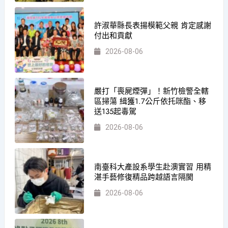
許淑華縣長表揚模範父親 肯定感謝
付出和貢獻
2026-08-06
嚴打「喪屍煙彈」！新竹檢警全轄
區掃蕩 緝獲1.7公斤依托咪酯、移
送135起毒駕
2026-08-06
南臺科大產設系學生赴澳實習 用精
湛手藝修復精品跨越語言隔閡
2026-08-06