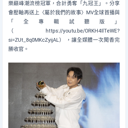
樂巔峰潮流榜冠軍，合計勇奪「九冠王」。分享
會壓軸再送上〈屬於我們的故事〉MV全球首播與
「全專輯試聽版」
（
https://youtu.be/ORKH4IlTeWE?
si=ZUt_8q0MKcZyijAL
） ，讓全媒體一次聞香完
勝收官。