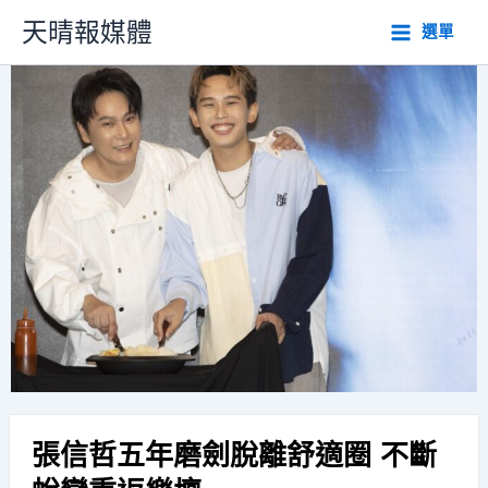
跳
天晴報媒體
選單
至
主
要
內
容
張信哲五年磨劍脫離舒適圈 不斷