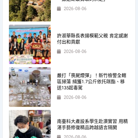
2026-08-06
許淑華縣長表揚模範父親 肯定感謝
付出和貢獻
2026-08-06
嚴打「喪屍煙彈」！新竹檢警全轄
區掃蕩 緝獲1.7公斤依托咪酯、移
送135起毒駕
2026-08-06
南臺科大產設系學生赴澳實習 用精
湛手藝修復精品跨越語言隔閡
2026-08-06