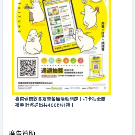
臺東健康飲食友善餐廳活動開跑！打卡抽全聯
禮券 計將送出共400份好禮！
廣告贊助