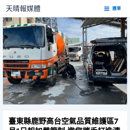
跳
天晴報媒體
選單
至
主
要
內
容
臺東縣鹿野高台空氣品質維護區7