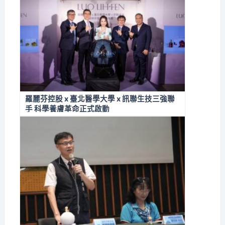
羅麗芬控股 x 臺北醫學大學 x 訊聯生技三強聯
手 科學養膚革命正式啟動