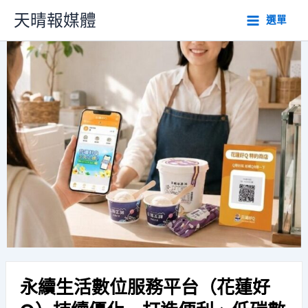
跳
天晴報媒體
選單
至
主
要
內
容
永續生活數位服務平台（花蓮好