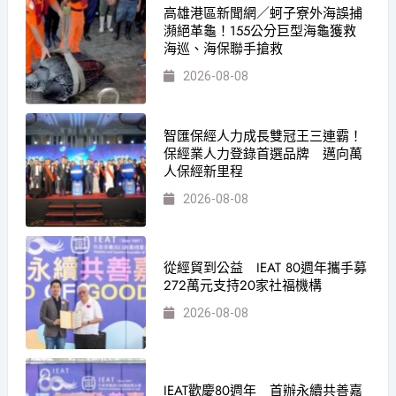
高雄港區新聞網／蚵子寮外海誤捕
瀕絕革龜！155公分巨型海龜獲救
海巡、海保聯手搶救
2026-08-08
智匯保經人力成長雙冠王三連霸！
保經業人力登錄首選品牌 邁向萬
人保經新里程
2026-08-08
從經貿到公益 IEAT 80週年攜手募
272萬元支持20家社福機構
2026-08-08
IEAT歡慶80週年 首辦永續共善嘉