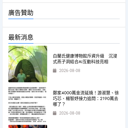
廣告贊助
最新消息
白蘭氏健康博物館斥資升級 沉浸
式燕子洞結合AI互動科技亮相
2026-08-08
鄭家4000萬金流延燒！游淑慧、徐
巧芯、楊智妤接力追問：2190萬去
哪了？
2026-08-08