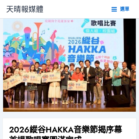
跳
天晴報媒體
選單
至
主
要
內
容
2026縱谷HAKKA音樂節揭序幕