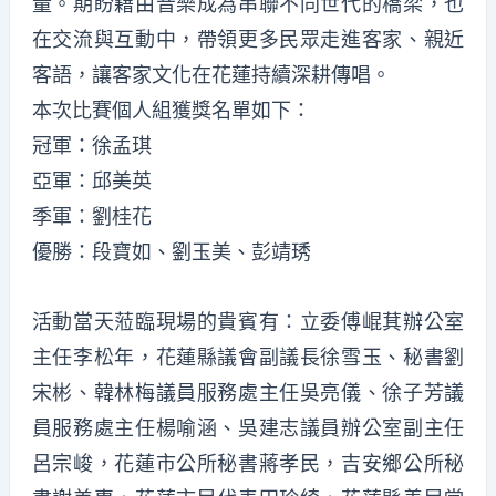
量。期盼藉由音樂成為串聯不同世代的橋梁，也
在交流與互動中，帶領更多民眾走進客家、親近
客語，讓客家文化在花蓮持續深耕傳唱。
本次比賽個人組獲獎名單如下：
冠軍：徐孟琪
亞軍：邱美英
季軍：劉桂花
優勝：段寶如、劉玉美、彭靖琇
活動當天蒞臨現場的貴賓有：立委傅崐萁辦公室
主任李松年，花蓮縣議會副議長徐雪玉、秘書劉
宋彬、韓林梅議員服務處主任吳亮儀、徐子芳議
員服務處主任楊喻涵、吳建志議員辦公室副主任
呂宗峻，花蓮市公所秘書蔣孝民，吉安鄉公所秘