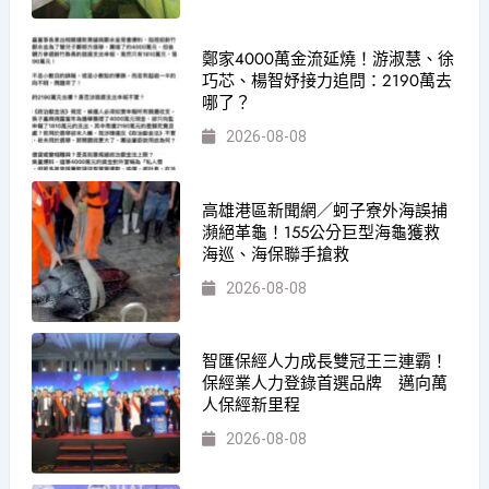
鄭家4000萬金流延燒！游淑慧、徐
巧芯、楊智妤接力追問：2190萬去
哪了？
2026-08-08
高雄港區新聞網／蚵子寮外海誤捕
瀕絕革龜！155公分巨型海龜獲救
海巡、海保聯手搶救
2026-08-08
智匯保經人力成長雙冠王三連霸！
保經業人力登錄首選品牌 邁向萬
人保經新里程
2026-08-08