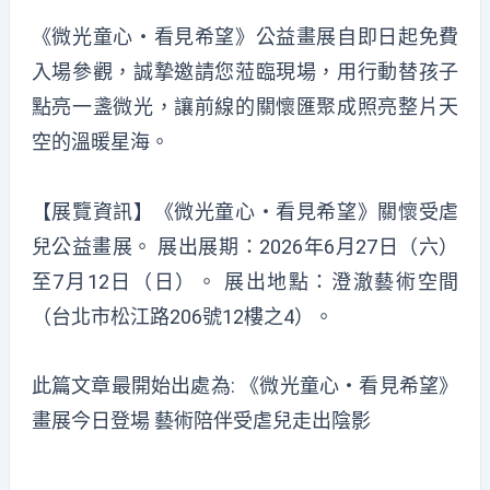
《微光童心・看見希望》公益畫展自即日起免費
入場參觀，誠摯邀請您蒞臨現場，用行動替孩子
點亮一盞微光，讓前線的關懷匯聚成照亮整片天
空的溫暖星海。
【展覽資訊】《微光童心・看見希望》關懷受虐
兒公益畫展。 展出展期：2026年6月27日（六）
至7月12日（日）。 展出地點：澄澈藝術空間
（台北市松江路206號12樓之4）。
此篇文章最開始出處為:
《微光童心・看見希望》
畫展今日登場 藝術陪伴受虐兒走出陰影