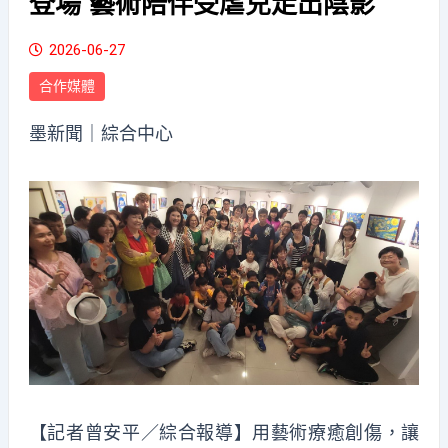
登場 藝術陪伴受虐兒走出陰影
2026-06-27
合作媒體
墨新聞
｜綜合中心
【記者曾安平／綜合報導】用藝術療癒創傷，讓