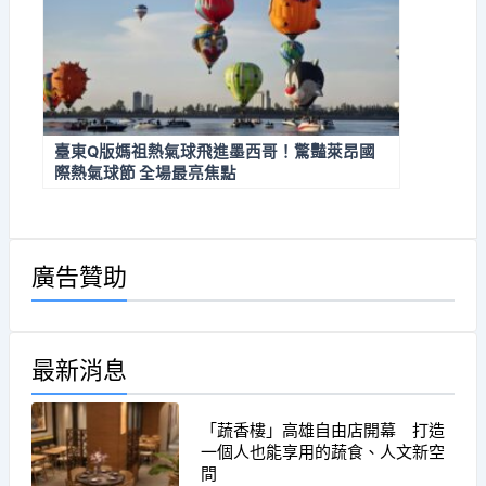
臺東Q版媽祖熱氣球飛進墨西哥！驚豔萊昂國
際熱氣球節 全場最亮焦點
廣告贊助
最新消息
「蔬香樓」高雄自由店開幕 打造
一個人也能享用的蔬食、人文新空
間