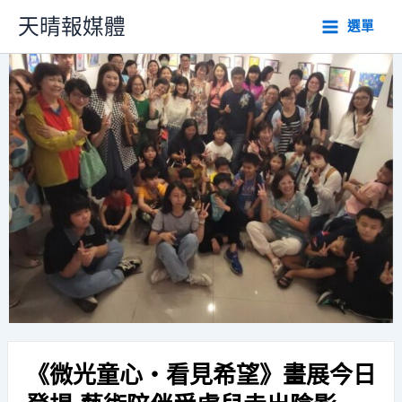
跳
天晴報媒體
選單
至
主
要
內
容
《微光童心・看見希望》畫展今日