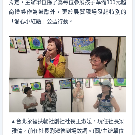
肯定，主辦單位除了為每位參展孩子準備300元超
商禮券作為鼓勵外，更於展覽現場發起特別的
「愛心小紅點」公益行動。
▲台北永福扶輪社創社社長王淑媛，現任社長梁
雅倩，前任社長劉淑德到場致詞。(圖/主辦單位