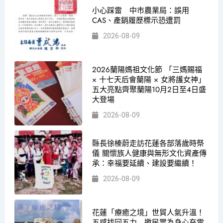
小心踩雷 中市農業局：誤用
CAS、產銷履歷標示恐遭罰
2026-08-09
2026蘭陽媽祖文化節 「三媽賜福
× 十七天后會蘭陽 × 女將護女神」
五大亮點齊聚蘭陽10月2日至4日盛
大登場
2026-08-09
縣長徐榛蔚走訪花蓮各部落歲時祭
儀 關懷族人健康與無形文化資產傳
承：幸福要延續、建設要繼續！
2026-08-09
花蓮「療癒之境」世貿人氣升溫！
五感找回五力 邀民眾為身心充電