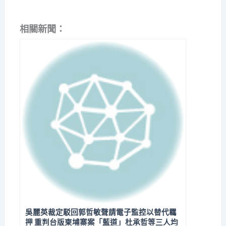
相關新聞：
吳麗英裁定駁回郭哲敏聲請電子監控以替代羈
押 重判台版柬埔寨案「藍道」杜承哲等三人均