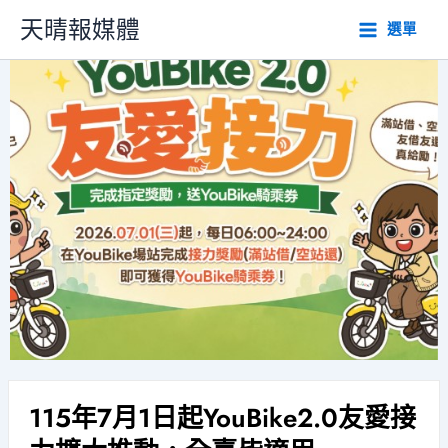
跳
天晴報媒體
選單
至
主
要
內
容
115年7月1日起YouBike2.0友愛接