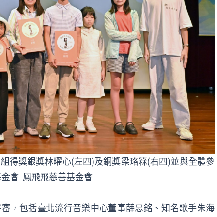
組得獎銀獎林曜心(左四)及銅獎梁珞箖(右四)並與全體參
金會 鳳飛飛慈善基金會
評審，包括臺北流行音樂中心董事薛忠銘、知名歌手朱海