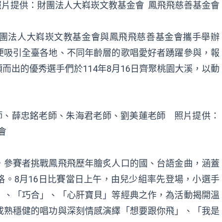
片提供：財團法人大嵙崁文教基金會 鳳飛飛慈善基金會
團法人大嵙崁文教基金會與鳳飛飛慈善基金會攜手舉辦
便吸引全臺各地、不同年齡層的歌唱愛好者踴躍參與，報
而出的優秀選手們於114年8月16日齊聚桃園大溪，以動
。
師、薛忠銘老師、朱海君老師、劉美蓮老師 照片提供：
會
，參賽者挑戰鳳飛飛歷年膾炙人口的國、台語金曲，涵蓋
。8月16日比賽當日上午，由兒少組率先登場，小選手
」、「巧合」、「心肝寶貝」等經典之作，為活動揭開溫
成熟穩健的唱功與深刻情感演繹「想要跟你飛」、「我是