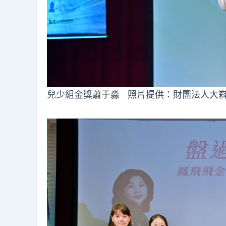
兒少組金獎蕭于淼 照片提供：財團法人大嵙