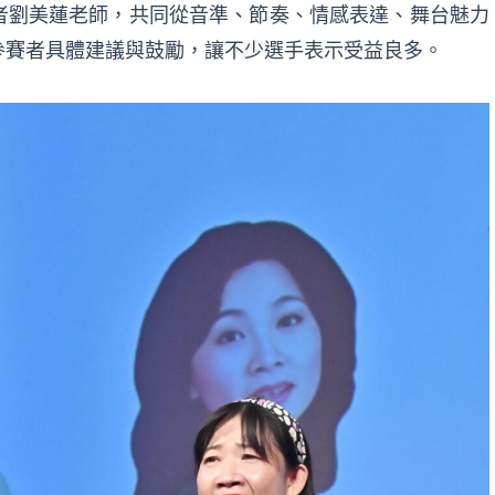
者劉美蓮老師，共同從音準、節奏、情感表達、舞台魅力
參賽者具體建議與鼓勵，讓不少選手表示受益良多。