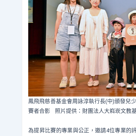
鳳飛飛慈善基金會周詠淳執行長(中)頒發兒少
賽者合影 照片提供：財團法人大嵙崁文教基
為提昇比賽的專業與公正，邀請4位專業的