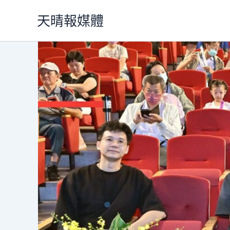
跳
天晴報媒體
至
主
要
內
容