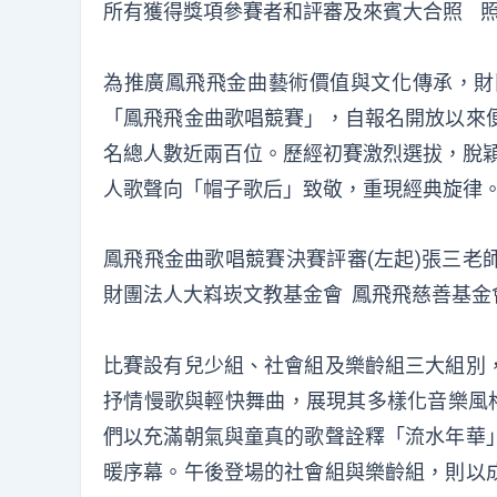
所有獲得獎項參賽者和評審及來賓大合照 照
為推廣鳳飛飛金曲藝術價值與文化傳承，財
「鳳飛飛金曲歌唱競賽」，自報名開放以來
名總人數近兩百位。歷經初賽激烈選拔，脫穎
人歌聲向「帽子歌后」致敬，重現經典旋律
鳳飛飛金曲歌唱競賽決賽評審(左起)張三老
財團法人大嵙崁文教基金會 鳳飛飛慈善基金
比賽設有兒少組、社會組及樂齡組三大組別
抒情慢歌與輕快舞曲，展現其多樣化音樂風格
們以充滿朝氣與童真的歌聲詮釋「流水年華
暖序幕。午後登場的社會組與樂齡組，則以