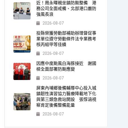
近！周永暉親坐鎮防颱整備 港
務公司全面戒備、北部港口嚴防
強風長浪
2026-08-07
投縣榮獲勞動部補助辦理督促事
業單位遵守勞動條件法令業務考
核丙組甲等佳績
2026-08-07
因應中度颱風白海豚接近 謝國
樑全面部署防颱應變
2026-08-07
屏東內埔鄉後備輔導中心投入城
鎮韌性演習協力醫療降載地下化
與第三類急救站開設 張惇涵視
察肯定後備整備能量
2026-08-07