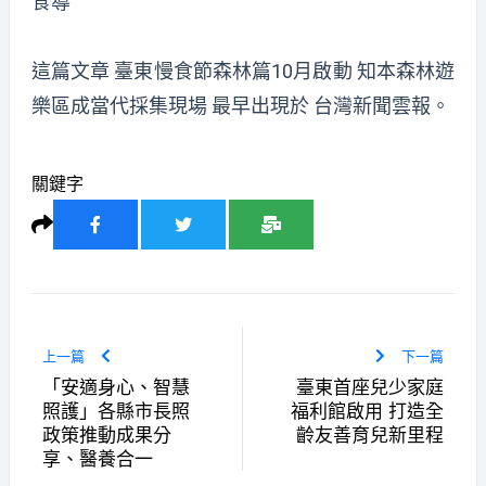
食導
這篇文章
臺東慢食節森林篇10月啟動 知本森林遊
樂區成當代採集現場
最早出現於
台灣新聞雲報
。
關鍵字
上一篇
下一篇
「安適身心、智慧
臺東首座兒少家庭
照護」各縣市長照
福利館啟用 打造全
政策推動成果分
齡友善育兒新里程
享、醫養合一