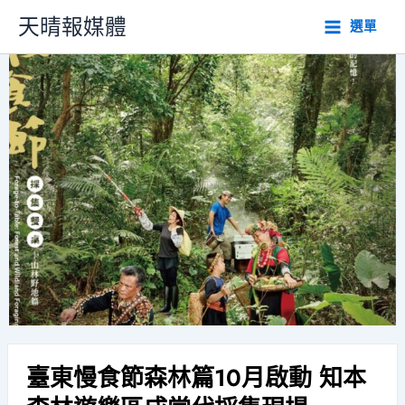
跳
天晴報媒體
選單
至
主
要
內
容
臺東慢食節森林篇10月啟動 知本