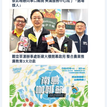
彼此暗戀同事口難開 美滿服務中心成了「過場
媒人」
觀音草漯辦事處新建大樓開幕啟用 整合農業推
廣教育3大功能