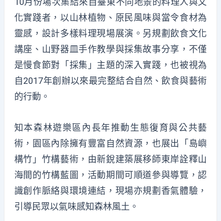
10月份場次集結來自臺東不同地景的料理人與文
化實踐者，以山林植物、原民風味與當令食材為
靈感，設計多樣料理現場展演。另規劃飲食文化
講座、山野器皿手作教學與採集故事分享，不僅
是慢食節對「採集」主題的深入實踐，也被視為
自2017年創辦以來最完整結合自然、飲食與藝術
的行動。
知本森林遊樂區內長年推動生態復育與公共藝
術，園區內除擁有豐富自然資源，也展出「島嶼
構竹」竹構藝術，由新銳建築展移師東岸詮釋山
海間的竹構藍圖，活動期間可順道參與導覽，認
識創作脈絡與環境連結，現場亦規劃香氣體驗，
引導民眾以氣味感知森林風土。