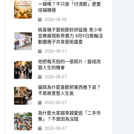
一頓嗎？不只是「付清節」更要
培福積德
2026-08-08
桃喜親子藝術節好評延燒 青少年
音樂展現新秀實力 8月9日壓軸活
動邀親子共享藝術盛夏
2026-08-07
他把每天拍的一張照片，變成改
變人生的機會
2026-08-07
貓咪為什麼喜歡把東西推下桌？
不是故意惹人生氣
2026-08-07
為什麼大家越來越愛逛「二手市
集」？不是因為沒錢
2026-08-07