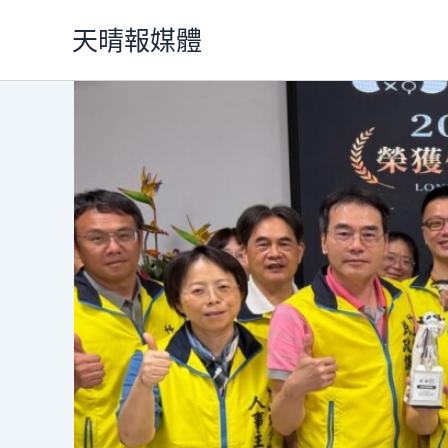
跳
天晴報媒體
至
主
要
內
容