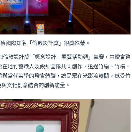
，榮獲國際知名「倫敦設計獎」銀獎殊榮。
參加倫敦設計獎「概念設計－展覽活動類」競賽，由燈會整
合在地竹藝職人及設計團隊共同創作，透過竹編、竹構、
承與當代美學的燈會體驗，讓民眾在光影流轉間，感受竹
色與文化創意結合的創新能量。