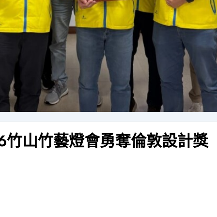
26竹山竹藝燈會勇奪倫敦設計獎