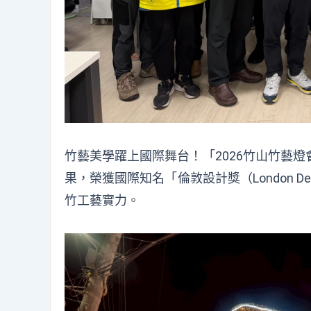
竹藝美學躍上國際舞台！「2026竹山竹藝
果，榮獲國際知名「倫敦設計獎（London De
竹工藝實力。