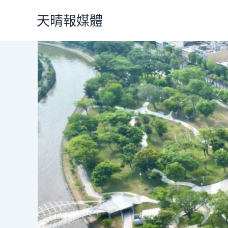
跳
天晴報媒體
至
主
要
內
容