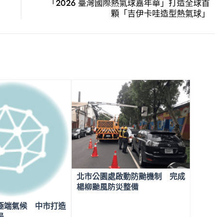
「2026 臺灣國際熱氣球嘉年華」打造全球首
顆「吉伊卡哇造型熱氣球」
北市公園處啟動防颱機制 完成
楊柳颱風防災整備
極端氣候 中市打造
局