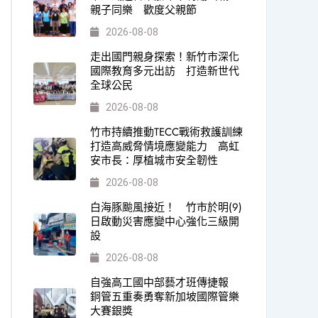
親子同樂 歡度父親節
2026-08-08
走出國門親身探索！新竹市深化
國際教育多元出訪 打造新世代
全球公民
2026-08-08
竹市持續推動TECC戰術救護訓練
打造高威脅情境應變能力 高虹
安市長：厚植城市安全韌性
2026-08-08
白海豚颱風接近！ 竹市於明(9)
日啟動災害應變中心強化三級開
設
2026-08-08
自強高工國中部藝才班傳捷報
銅管五重奏勇奪新加坡國際管樂
大賽銀獎