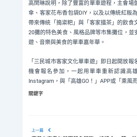
高閔琳說明，除了豐富的單車遊程，主會場
傘、客家花布香包袋DIY，以及以傳統紅粄
帶來傳統「搗粢粑」與「客家擂茶」的飲食
20攤的特色美食、風格品牌等市集攤位，並
遊、音樂與美食的單車嘉年華。
「三民城市客家文化單車遊」即日起開放報
機會報名參加，一起用單車重新認識高
Instagram
，與
「高雄GO！」APP
或
「乘風而騎
關鍵字
上一篇