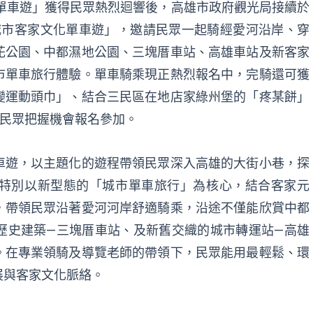
態單車遊」獲得民眾熱烈迴響後，高雄市政府觀光局接續於
城市客家文化單車遊」，邀請民眾一起騎經愛河沿岸、穿
花公園、中都濕地公園、三塊厝車站、高雄車站及新客家
市單車旅行體驗。單車騎乘現正熱烈報名中，完騎還可獲
變運動頭巾」、結合三民區在地店家綠州堡的「疼某餅」
迎民眾把握機會
報名參加
。
車遊，以主題化的遊程帶領民眾深入高雄的大街小巷，探
特別以新型態的「城市單車旅行」為核心，結合客家元
，帶領民眾沿著愛河河岸舒適騎乘，沿途不僅能欣賞中都
歷史建築—三塊厝車站、及新舊交織的城市轉運站—高雄
。在專業領騎及導覽老師的帶領下，民眾能用最輕鬆、環
展與客家文化脈絡。