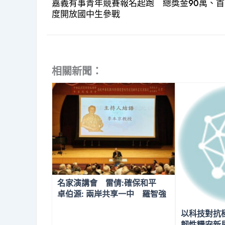
嘉義有事青年競賽報名起跑 總獎金90萬、首
度開放國中生參戰
相關新聞：
名家演講會 雷倩:確保和平
卓伯源: 兩岸共享一中 羅智強
申三段論 蔡志弘:尋找最大公
以科技對抗
約數 李偉泉、李大中、周桂
韌性糧安新