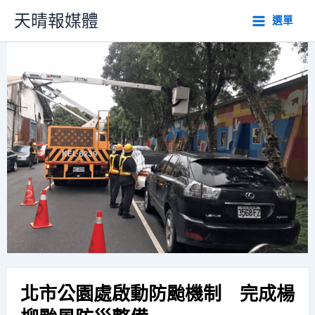
跳
天晴報媒體
選單
至
主
要
內
容
北市公園處啟動防颱機制 完成楊