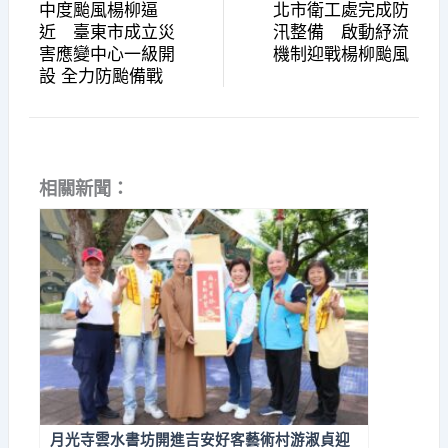
中度颱風楊柳逼
北市衛工處完成防
近 臺東市成立災
汛整備 啟動紓流
害應變中心一級開
機制迎戰楊柳颱風
設 全力防颱備戰
相關新聞：
月光寺雲水書坊開進吉安好客藝術村游淑貞迎