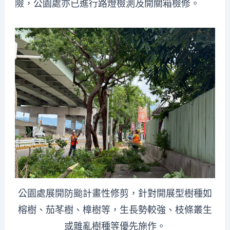
險，公園處亦已進行路燈檢測及開關箱檢修。
公園處展開防颱計畫性修剪，針對開展型樹種如
榕樹、茄苳樹、樟樹等，生長勢較強、枝條叢生
或雜亂樹種等優先施作。