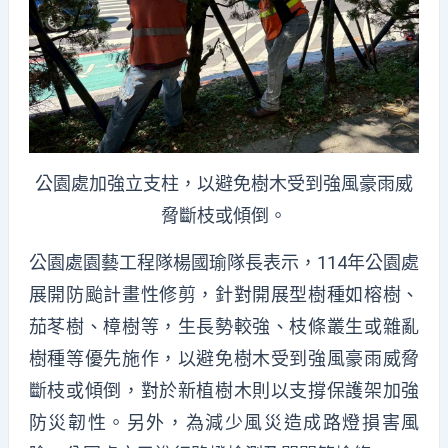
公園處加強立支柱，以避免樹木受到強風豪雨威
脅斷枝或傾倒。
公園處園藝工程隊楊國瑜隊長表示，114年公園處
展開防颱計畫性修剪，針對開展型樹種如榕樹、
茄苳樹、樟樹等，生長勢較強、枝條叢生或雜亂
樹種等優先施作，以避免樹木受到強風豪雨威脅
斷枝或傾倒，對於新植樹木則以支撐保護架加強
防災韌性。另外，為減少風災造成路燈損害風