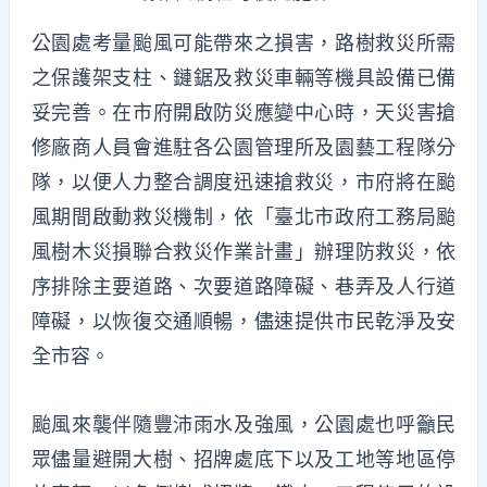
公園處考量颱風可能帶來之損害，路樹救災所需
之保護架支柱、鏈鋸及救災車輛等機具設備已備
妥完善。在市府開啟防災應變中心時，天災害搶
修廠商人員會進駐各公園管理所及園藝工程隊分
隊，以便人力整合調度迅速搶救災，市府將在颱
風期間啟動救災機制，依「臺北市政府工務局颱
風樹木災損聯合救災作業計畫」辦理防救災，依
序排除主要道路、次要道路障礙、巷弄及人行道
障礙，以恢復交通順暢，儘速提供市民乾淨及安
全市容。
颱風來襲伴隨豐沛雨水及強風，公園處也呼籲民
眾儘量避開大樹、招牌處底下以及工地等地區停