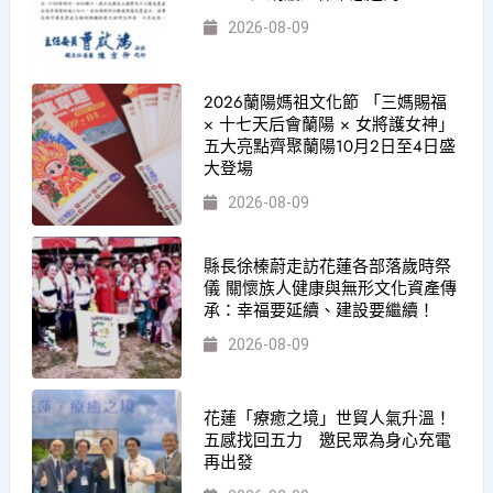
2026-08-09
2026蘭陽媽祖文化節 「三媽賜福
× 十七天后會蘭陽 × 女將護女神」
五大亮點齊聚蘭陽10月2日至4日盛
大登場
2026-08-09
縣長徐榛蔚走訪花蓮各部落歲時祭
儀 關懷族人健康與無形文化資產傳
承：幸福要延續、建設要繼續！
2026-08-09
花蓮「療癒之境」世貿人氣升溫！
五感找回五力 邀民眾為身心充電
再出發