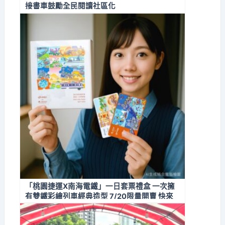
接書車鼓勵全民閱讀社區化
「桃園捷運X南海電鐵」一日套票禮盒 一次擁
有雙鐵彩繪列車經典造型 7/20限量開賣 快來
搶購收藏！