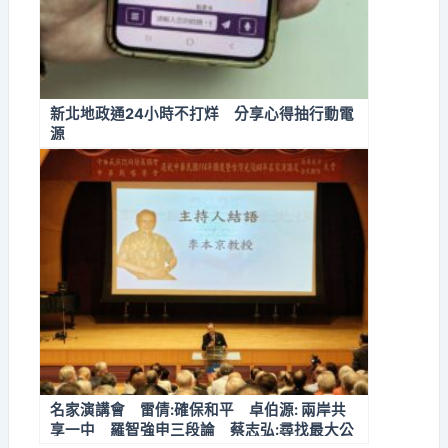
新北地政通24小時不打烊 分享心得抽行動電
源
名家演講會 雷倩:確保和平 卓伯源: 兩岸共
享一中 羅智強申三段論 蔡志弘:尋找最大公