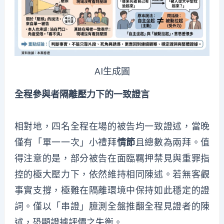
AI生成圖
全程參與者隔離壓力下的一致證言
相對地，四名全程在場的被告均一致證述，當晚
僅有「單一一次」小禮拜
情節
且總數為兩拜。值
得注意的是，部分被告在面臨羈押禁見與重罪指
控的極大壓力下，依然維持相同陳述。若無客觀
事實支撐，極難在隔離環境中保持如此穩定的證
詞。僅以「串證」臆測全盤推翻全程見證者的陳
述，恐顯證據評價之失衡。