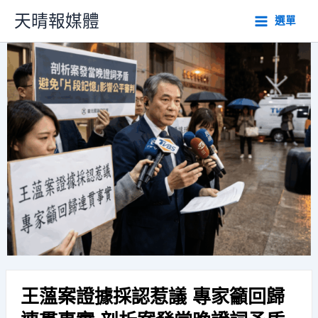
跳
天晴報媒體
選單
至
主
要
內
容
王薀案證據採認惹議 專家籲回歸