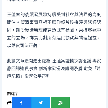
王薀案的後續發展將持續受到社會與法界的高度
關注。釐清事實真相不應仰賴片段拼湊與誘導認
同，期盼後續審理能穿透既有標籤，秉持客觀中
立的立場，詳實比對所有連貫觀察與物理證據，
以落實司法正義。
此篇文章最開始出處為:
王薀案證據採認惹議 專家
籲回歸連貫事實 剖析案發當晚證詞矛盾 避免「片
段記憶」影響公平審判
關鍵字