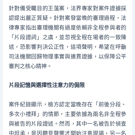
針對備受矚目的王薀案，法界專家對案件證據採
認提出嚴正質疑。針對案發當晚的審理過程，法
律專家指出審理機關有過度依賴非全程參與者的
「片段證詞」之虞，並忽視全程在場者的一致陳
述，恐影響判決公正性，這項聲明，希望在呼籲
司法機關回歸物理事實與連貫證據，以保障公平
審判之核心精神。
片段記憶與選擇性注意力的侷限
案件紀錄顯示，檢方認定當晚存在「前後分段、
多次小禮拜」的情節，主要依據為兩名非全程參
與被告的片段證述。然而，其中一名被告於偵查
中坦承，是因聽見聲響才開始注意現場，另一名