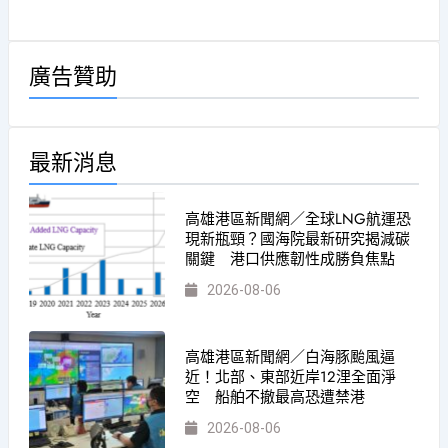
約數 李偉泉、李大中、周桂如、鄭鴻輝提參
選黨代表理念
廣告贊助
最新消息
高雄港區新聞網／全球LNG航運恐
現新瓶頸？國海院最新研究揭減碳
關鍵 港口供應韌性成勝負焦點
2026-08-06
高雄港區新聞網／白海豚颱風逼
近！北部、東部近岸12浬全面淨
空 船舶不撤最高恐遭禁港
2026-08-06