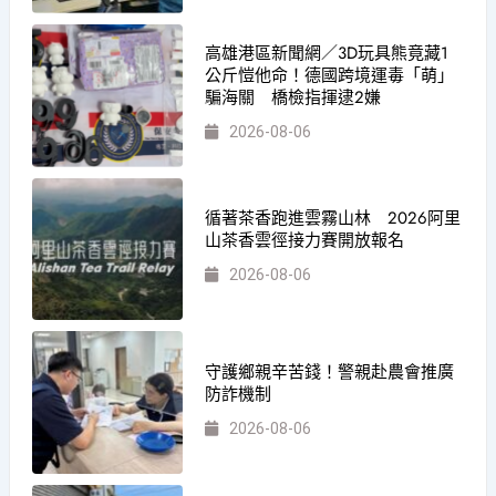
高雄港區新聞網／3D玩具熊竟藏1
公斤愷他命！德國跨境運毒「萌」
騙海關 橋檢指揮逮2嫌
2026-08-06
循著茶香跑進雲霧山林 2026阿里
山茶香雲徑接力賽開放報名
2026-08-06
守護鄉親辛苦錢！警親赴農會推廣
防詐機制
2026-08-06