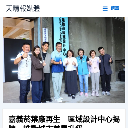
跳
天晴報媒體
選單
至
主
要
內
容
嘉義菸葉廠再生 區域設計中心揭