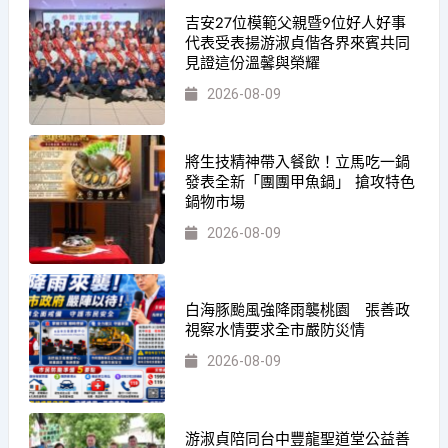
吉安27位模範父親暨9位好人好事
代表受表揚游淑貞偕各界來賓共同
見證這份溫馨與榮耀
2026-08-09
將生技精神帶入餐飲！立馬吃一鍋
發表全新「團團甲魚鍋」 搶攻特色
鍋物市場
2026-08-09
白海豚颱風強降雨襲桃園 張善政
視察水情要求全市嚴防災情
2026-08-09
游淑貞陪同台中豐龍聖道堂公益善