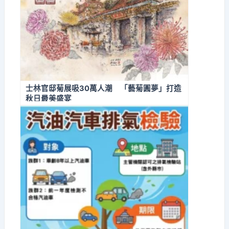
士林官邸菊展吸30萬人潮 「藝菊圓夢」打造
秋日最美盛宴