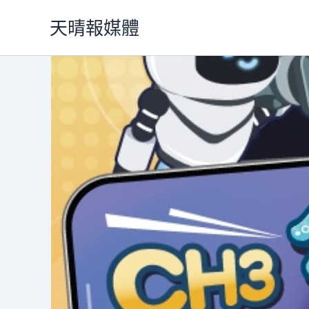
跳
天晴報媒體
至
主
要
內
容