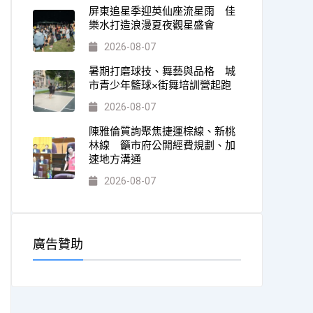
屏東追星季迎英仙座流星雨 佳
樂水打造浪漫夏夜觀星盛會
2026-08-07
暑期打磨球技、舞藝與品格 城
市青少年籃球×街舞培訓營起跑
2026-08-07
陳雅倫質詢聚焦捷運棕線、新桃
林線 籲市府公開經費規劃、加
速地方溝通
2026-08-07
廣告贊助