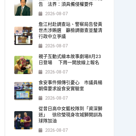
告 法界：須具備侵權要件
2026-08-07
詹江村赴調查站、警察局告發黃
世杰涉賄選 籲檢調徹查並釐清
行政中立爭議
2026-08-07
親子互動式繪本故事劇場8月23
日登場 下周一開放線上報名
2026-08-07
食安事件頻傳引憂心 市議員楊
朝偉要求設食安實驗室
2026-08-07
從昔日高中女籃校隊到「資深獅
迷」 徐欣瑩現身攻城獅開訓為
球隊加油
2026-08-07