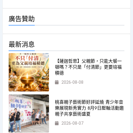
廣告贊助
最新消息
【薩迦哲思】父親節，只能大餐一
頓嗎？不只是「付清節」更要培福
積德
2026-08-08
桃喜親子藝術節好評延燒 青少年音
樂展現新秀實力 8月9日壓軸活動邀
親子共享藝術盛夏
2026-08-07