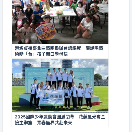
游淑貞攜臺北曲藝團舉辦台語課程 讓說唱藝
術變「台」孩子開口學母語
2025國際少年運動會圓滿閉幕 花蓮風光奪金
接主辦旗 青春無界共赴未來