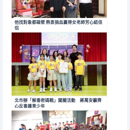
他找對象都碰壁 熱衷捐血贏得女老師芳心結佳
侶
北市辦「解毒密碼戰」闖關活動 蔣萬安籲齊
心反毒護青少年