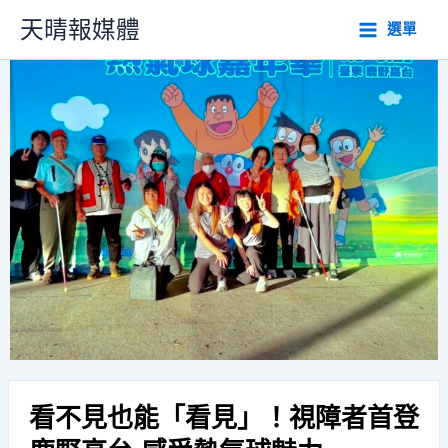
跳
天晴報媒體
選單
至
主
要
內
容
看不見也能「看見」！視障者首登