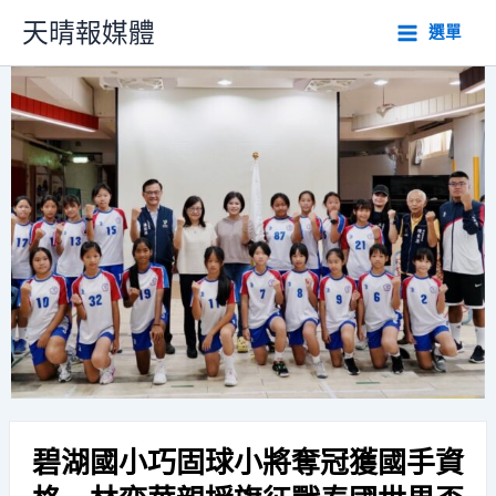
跳
天晴報媒體
選單
至
主
要
內
容
碧湖國小巧固球小將奪冠獲國手資