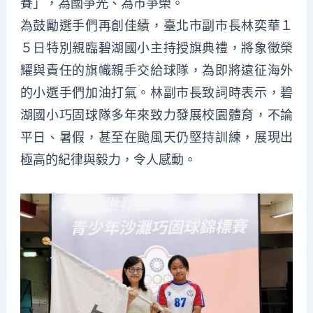
賽」，為國爭光、為市爭榮。
為鼓勵選手們再創佳績，臺北市副市長林奕華１
５日特別親臨碧湖國小主持授旗典禮，將象徵榮
耀與責任的旗幟親手交給球隊，為即將遠征海外
的小選手們加油打氣。林副市長致詞時表示，碧
湖國小巧固球隊多年來致力發展校園體育，不論
平日、暑假，甚至在颱風天仍堅持訓練，展現出
極高的紀律與毅力，令人感動。