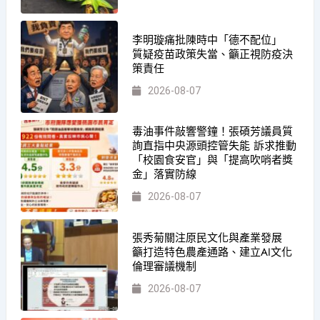
李明璇痛批陳時中「德不配位」
質疑疫苗政策失當、籲正視防疫決
策責任
2026-08-07
毒油事件敲響警鐘！張碩芳議員質
詢直指中央源頭控管失能 訴求推動
「校園食安官」與「提高吹哨者獎
金」落實防線
2026-08-07
張秀菊關注原民文化與產業發展
籲打造特色農產通路、建立AI文化
倫理審議機制
2026-08-07