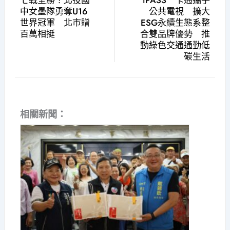
七戰全勝！北投國
iPASS一卡通攜手
中女壘隊勇奪U16
公共電視 擴大
世界冠軍 北市贈
ESG永續生態系整
百萬相挺
合雙品牌優勢 推
動綠色交通通勤低
碳生活
相關新聞：