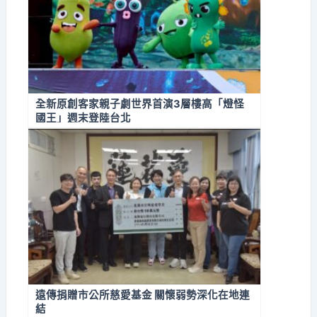
全新原創客家親子劇世界首演3層樓高「燈怪
國王」週末登陸台北
遠傳捐贈市公所慈愛基金 關懷弱勢深化在地連
結