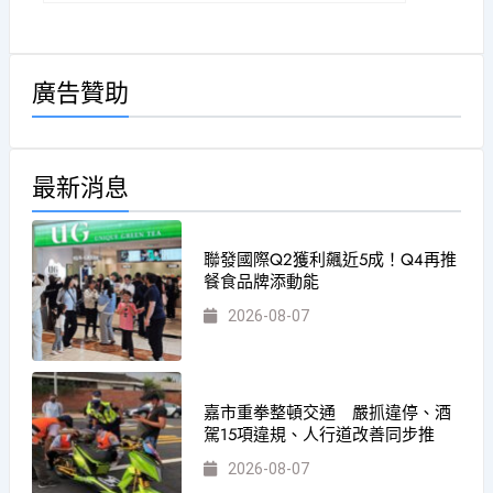
廣告贊助
最新消息
聯發國際Q2獲利飆近5成！Q4再推
餐食品牌添動能
2026-08-07
嘉市重拳整頓交通 嚴抓違停、酒
駕15項違規、人行道改善同步推
2026-08-07