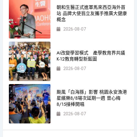
朝和生醫正式進軍馬來西亞海外首
站 品牌大使翁立友攜手推廣大健康
概念
2026-08-07
AI改變學習模式 產學教育界共議
K-12教育轉型新藍圖
2026-08-07
颱風「白海豚」影響 桃園永安漁港
星繽樂8/8場次延期一週 曾心梅
8/15接棒開唱
2026-08-07