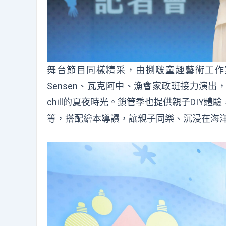
舞台節目同樣精采，由捌啵童趣藝術工作
Sensen、瓦克阿中、漁會家政班接力演
chill的夏夜時光。鎖管季也提供親子DI
等，搭配繪本導讀，讓親子同樂、沉浸在海