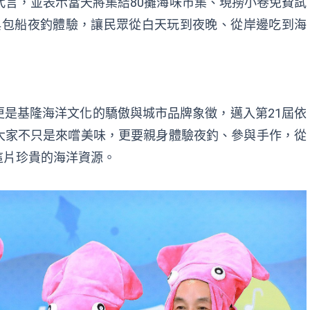
代言，並表示當天將集結80攤海味市集、現撈小卷免費試
典包船夜釣體驗，讓民眾從白天玩到夜晚、從岸邊吃到海
是基隆海洋文化的驕傲與城市品牌象徵，邁入第21屆依
大家不只是來嚐美味，更要親身體驗夜釣、參與手作，從
這片珍貴的海洋資源。