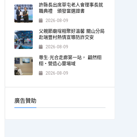
許縣長出席草屯老人會理事長就
職典禮 頒發當選證書
2026-08-09
父親節廟埕相聚好溫馨 關山分局
赴瑞豐村熱情宣導防詐交安
2026-08-09
尊生·光合走廊第一站， 翩然栩
栩・營造心靈場域
2026-08-09
廣告贊助